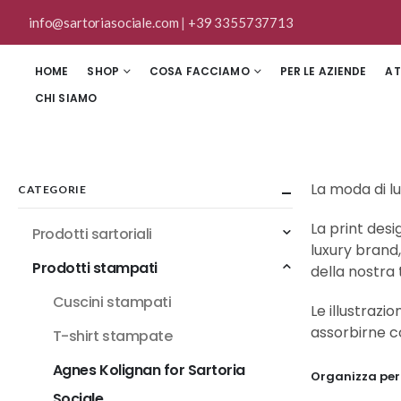
info@sartoriasociale.com
|
+39 3355737713
HOME
SHOP
COSA FACCIAMO
PER LE AZIENDE
AT
CHI SIAMO
La moda di lu
CATEGORIE
La print des
Prodotti sartoriali
luxury brand,
Prodotti stampati
della nostra 
Cuscini stampati
Le illustraz
assorbirne col
T-shirt stampate
Agnes Kolignan for Sartoria
Organizza per
Sociale