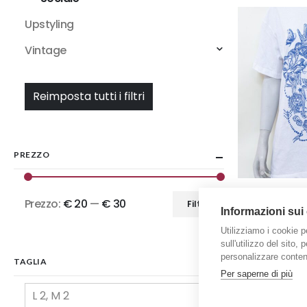
Upstyling
Vintage
Reimposta tutti i filtri
PREZZO
Prezzo:
€ 20
—
€ 30
Filtra
Informazioni sui
Prezzo
Prezzo
Utilizziamo i cookie p
Min
Max
sull'utilizzo del sito,
personalizzare contenu
TAGLIA
Per saperne di più
L 2, M 2