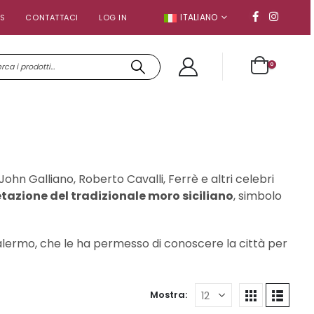
ITALIANO
S
CONTATTACI
LOG IN
0
ohn Galliano, Roberto Cavalli, Ferrè e altri celebri
tazione del tradizionale moro siciliano
, simbolo
alermo, che le ha permesso di conoscere la città per
Mostra: