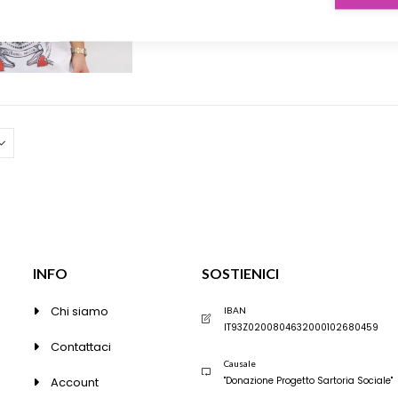
del
prodotto
prodotto
ha
più
varianti.
Le
opzioni
possono
essere
scelte
nella
pagina
del
prodotto
INFO
SOSTIENICI
Chi siamo
IBAN
IT93Z0200804632000102680459
Contattaci
Causale
Account
"Donazione Progetto Sartoria Sociale"