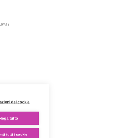
MPATE
azioni dei cookie
MPATE
a
Nega tutto
ti tutti i cookie