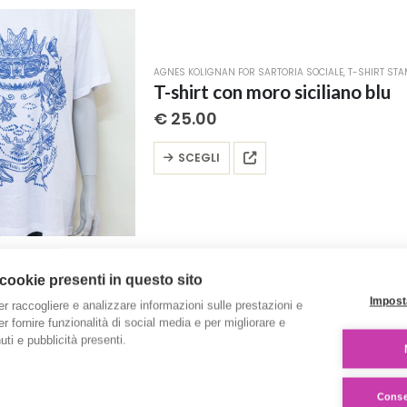
AGNES KOLIGNAN FOR SARTORIA SOCIALE
,
T-SHIRT STA
T-shirt con moro siciliano blu
€
25.00
Questo
SCEGLI
prodotto
ha
più
varianti.
Le
 cookie presenti in questo sito
opzioni
Impost
possono
er raccogliere e analizzare informazioni sulle prestazioni e
AGNES KOLIGNAN FOR SARTORIA SOCIALE
,
T-SHIRT STA
 per fornire funzionalità di social media e per migliorare e
essere
T-shirt con moro siciliano ross
ti e pubblicità presenti.
scelte
€
25.00
nella
pagina
Questo
Consen
SCEGLI