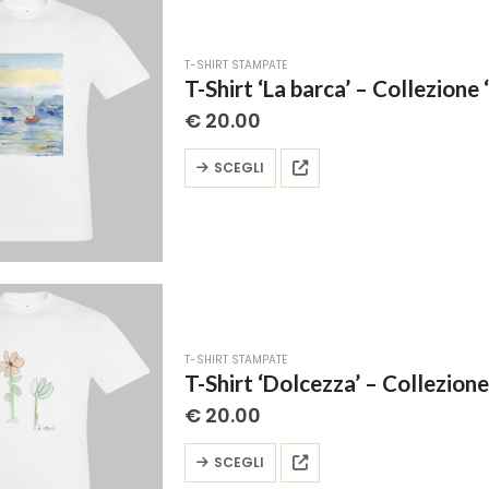
opzioni
possono
T-SHIRT STAMPATE
essere
T-Shirt ‘La barca’ – Collezione ‘
scelte
€
20.00
nella
pagina
Questo
SCEGLI
del
prodotto
prodotto
ha
più
varianti.
Le
opzioni
possono
T-SHIRT STAMPATE
essere
T-Shirt ‘Dolcezza’ – Collezione 
scelte
€
20.00
nella
pagina
Questo
SCEGLI
del
prodotto