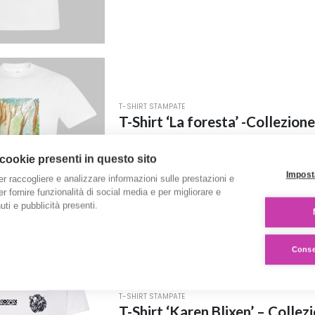
prodotto
ha
più
varianti.
Le
opzioni
possono
T-SHIRT STAMPATE
essere
T-Shirt ‘La foresta’ -Collezione 
scelte
€
20.00
nella
 cookie presenti in questo sito
pagina
Questo
SCEGLI
Impost
er raccogliere e analizzare informazioni sulle prestazioni e
del
prodotto
 per fornire funzionalità di social media e per migliorare e
prodotto
ha
ti e pubblicità presenti.
più
varianti.
Consen
Le
opzioni
possono
T-SHIRT STAMPATE
essere
T-Shirt ‘Karen Blixen’ – Collezi