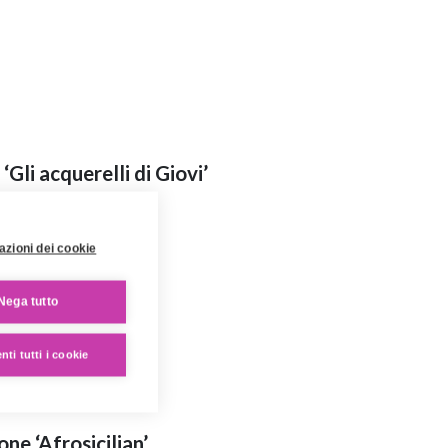
‘Gli acquerelli di Giovi’
azioni dei cookie
Nega tutto
ti tutti i cookie
one ‘Afrosicilian’