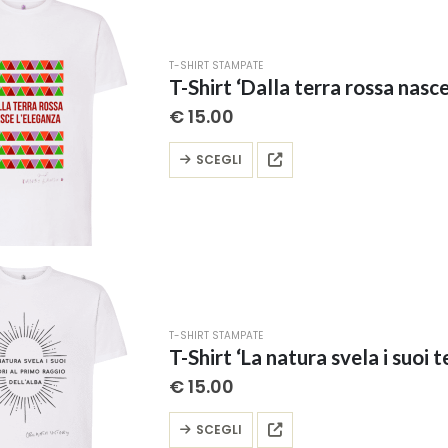
Le
opzioni
possono
T-SHIRT STAMPATE
essere
T-Shirt ‘Dalla terra rossa nasce
scelte
€
15.00
nella
pagina
Questo
SCEGLI
del
prodotto
prodotto
ha
più
varianti.
Le
opzioni
possono
T-SHIRT STAMPATE
essere
scelte
€
15.00
nella
pagina
Questo
SCEGLI
del
prodotto