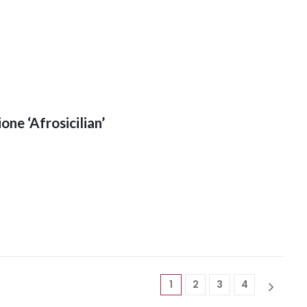
ione ‘Afrosicilian’
1
2
3
4