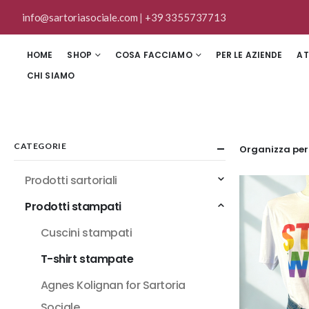
info@sartoriasociale.com
|
+39 3355737713
HOME
SHOP
COSA FACCIAMO
PER LE AZIENDE
AT
CHI SIAMO
CATEGORIE
Organizza per
Prodotti sartoriali
Prodotti stampati
Cuscini stampati
T-shirt stampate
Agnes Kolignan for Sartoria
Sociale