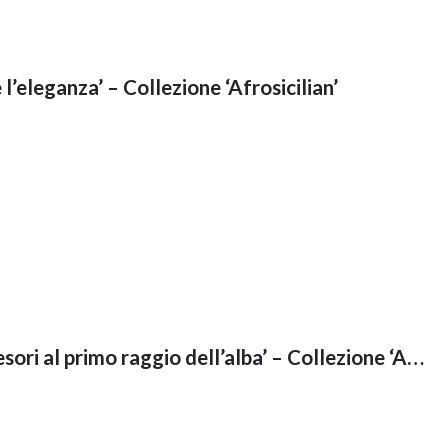
 l’eleganza’ – Collezione ‘Afrosicilian’
T-Shirt ‘La natura svela i suoi tesori al primo raggio dell’alba’ – Collezione ‘Afrosicilian’