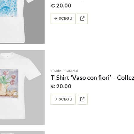
scelte
€
20.00
nella
pagina
Questo
SCEGLI
del
prodotto
prodotto
ha
più
varianti.
Le
opzioni
possono
T-SHIRT STAMPATE
essere
T-Shirt ‘Vaso con fiori’ – Collez
scelte
€
20.00
nella
pagina
Questo
SCEGLI
del
prodotto
prodotto
ha
più
varianti.
Le