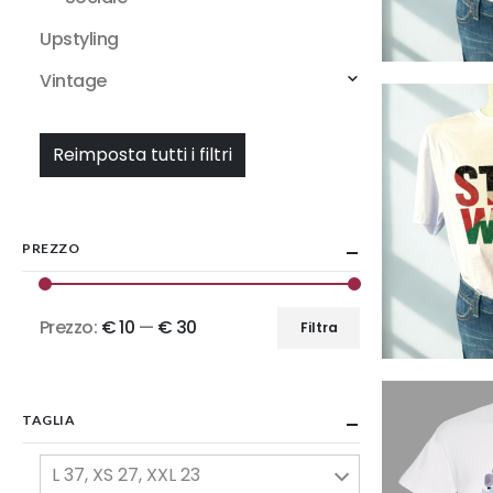
Upstyling
Vintage
Reimposta tutti i filtri
PREZZO
Prezzo:
€ 10
—
€ 30
Filtra
Prezzo
Prezzo
Min
Max
TAGLIA
L 37, XS 27, XXL 23