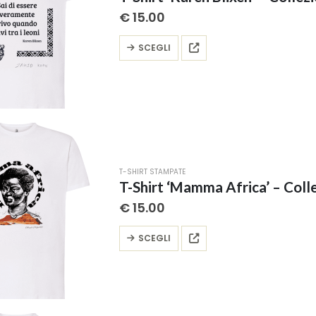
scelte
€
15.00
nella
pagina
Questo
SCEGLI
del
prodotto
prodotto
ha
più
varianti.
Le
opzioni
possono
T-SHIRT STAMPATE
essere
T-Shirt ‘Mamma Africa’ – Collez
scelte
€
15.00
nella
pagina
Questo
SCEGLI
del
prodotto
prodotto
ha
più
varianti.