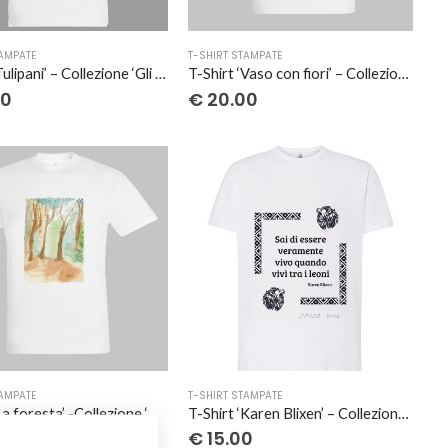
Questo
TAMPATE
T-SHIRT STAMPATE
o
prodotto
T-Shirt ‘Tulipani’ – Collezione ‘Gli acquerelli di Giovi’
T-Shirt ‘Vaso con fiori’ – Collezione ‘ Gli acquerelli di Giovi’
ha
00
€
20.00
più
varianti.
Le
opzioni
possono
essere
scelte
nella
pagina
del
o
prodotto
Questo
TAMPATE
T-SHIRT STAMPATE
o
prodotto
T-Shirt ‘La foresta’ -Collezione ‘Gli acquerelli di Giovi’
T-Shirt ‘Karen Blixen’ – Collezione ‘Afrosicilian’
ha
00
€
15.00