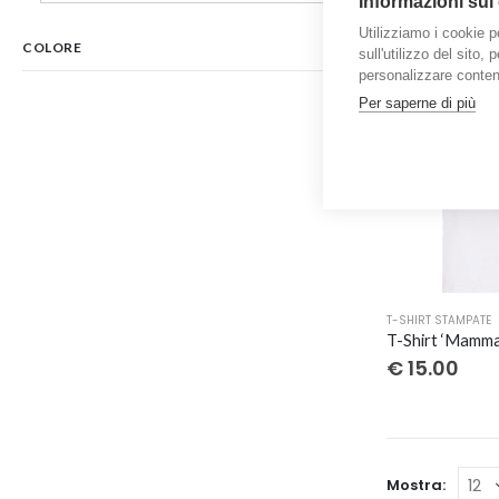
Informazioni sui
più
Utilizziamo i cookie p
varianti.
COLORE
sull'utilizzo del sito,
Le
personalizzare contenu
opzioni
Per saperne di più
possono
essere
scelte
nella
pagina
del
prodotto
Questo
T-SHIRT STAMPATE
prodotto
ha
€
15.00
più
varianti.
Le
opzioni
Mostra:
possono