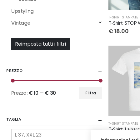
Upstyling
Questo
T-SHIRT STAMPATE
prodotto
Vintage
ha
€
18.00
più
Reimposta tutti i filtri
varianti.
Le
opzioni
possono
PREZZO
essere
scelte
nella
Prezzo:
€ 10
—
€ 30
Filtra
pagina
Prezzo
Prezzo
del
Min
Max
prodotto
TAGLIA
Questo
T-SHIRT STAMPATE
prodotto
L 37, XXL 23
ha
€
20.00