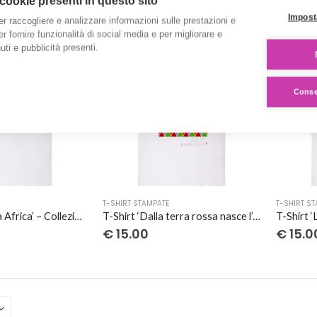
 cookie presenti in questo sito
più
più
Impost
er raccogliere e analizzare informazioni sulle prestazioni e
varianti.
varianti.
 per fornire funzionalità di social media e per migliorare e
Le
Le
ti e pubblicità presenti.
opzioni
opzioni
possono
possono
essere
essere
Consen
scelte
scelte
nella
nella
pagina
pagina
del
del
prodotto
prodott
Questo
Questo
T-SHIRT STAMPATE
T-SHIRT S
prodotto
prodott
T-Shirt ‘Mamma Africa’ – Collezione ‘Afrosicilian’
T-Shirt ‘Dalla terra rossa nasce l’eleganza’ – Collezione ‘Afrosicilian’
ha
ha
€
15.00
€
15.0
più
più
varianti.
varianti.
Le
Le
opzioni
opzioni
possono
possono