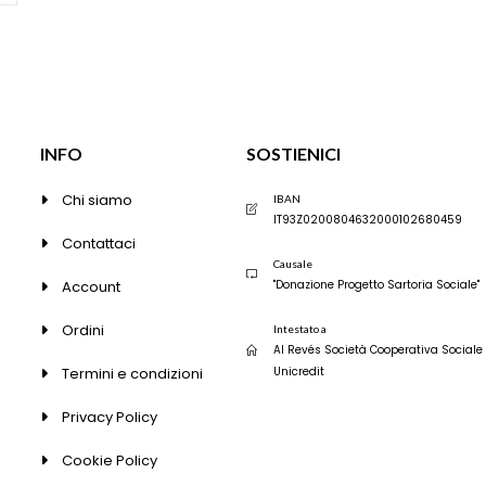
essere
essere
scelte
scelte
nella
nella
pagina
pagina
del
del
prodotto
prodott
INFO
SOSTIENICI
Chi siamo
IBAN
IT93Z0200804632000102680459
Contattaci
Causale
Account
"Donazione Progetto Sartoria Sociale"
Ordini
Intestato a
Al Revés Società Cooperativa Sociale
Termini e condizioni
Unicredit
Privacy Policy
Cookie Policy