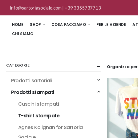
info@sartoriasociale.com
|
+39 3355737713
HOME
SHOP
COSA FACCIAMO
PER LE AZIENDE
AT
CHI SIAMO
CATEGORIE
Organizza per
Prodotti sartoriali
Prodotti stampati
Cuscini stampati
T-shirt stampate
Agnes Kolignan for Sartoria
Sociale