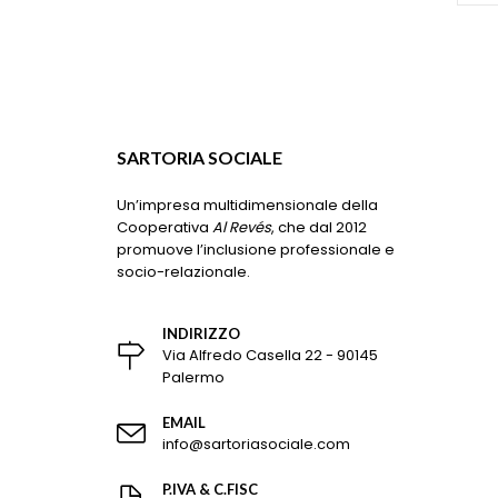
essere
scelte
nella
pagina
del
prodotto
SARTORIA SOCIALE
Un’impresa multidimensionale della
Cooperativa
Al Revés
, che dal 2012
promuove l’inclusione professionale e
socio-relazionale.
INDIRIZZO
Via Alfredo Casella 22 - 90145
Palermo
EMAIL
info@sartoriasociale.com
P.IVA & C.FISC