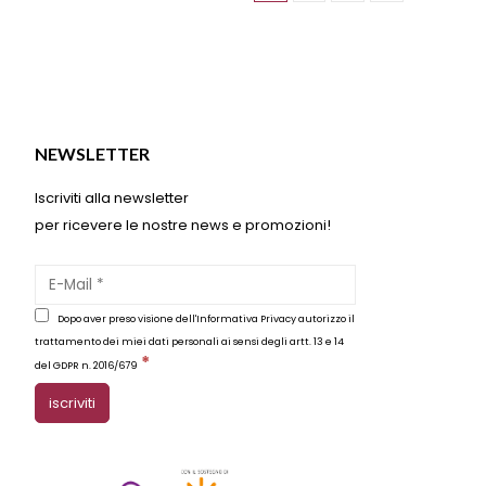
essere
scelte
nella
pagina
del
o
prodotto
NEWSLETTER
Iscriviti alla newsletter
per ricevere le nostre news e promozioni!
Dopo aver preso visione dell'Informativa Privacy autorizzo il
trattamento dei miei dati personali ai sensi degli artt. 13 e 14
*
del GDPR n. 2016/679