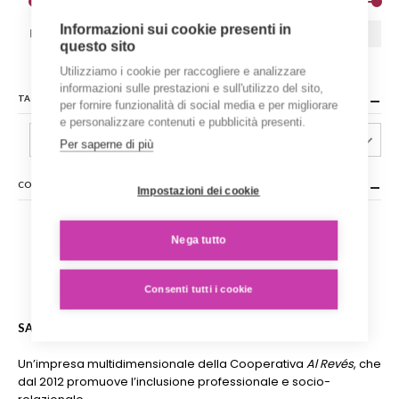
Informazioni sui cookie presenti in
Prezzo:
€ 10
—
€ 130
Filtra
Prezzo
Prezzo
questo sito
Min
Max
Utilizziamo i cookie per raccogliere e analizzare
informazioni sulle prestazioni e sull'utilizzo del sito,
TAGLIA
per fornire funzionalità di social media e per migliorare
e personalizzare contenuti e pubblicità presenti.
40 1
Per saperne di più
COLORE
Impostazioni dei cookie
Nega tutto
Consenti tutti i cookie
SARTORIA SOCIALE
Un’impresa multidimensionale della Cooperativa
Al Revés
, che
dal 2012 promuove l’inclusione professionale e socio-