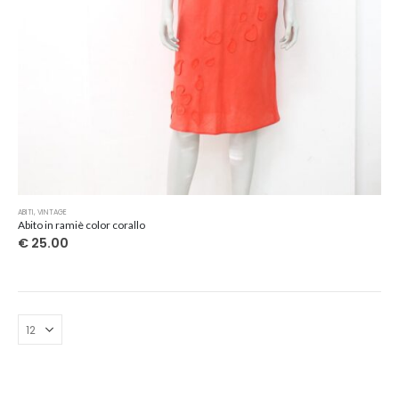
ABITI
,
VINTAGE
Abito in ramiè color corallo
€
25.00