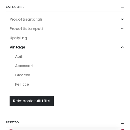
CATEGORIE
Prodotti sartoriali
Prodotti stampati
Upstyling
Vintage
Abiti
Accessori
Giacche
Pellicce
Reimposta tutti i filtri
PREZZO