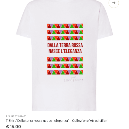
opzioni
possono
essere
scelte
nella
pagina
del
prodotto
Questo
T-SHIRT STAMPATE
prodotto
T-Shirt ‘Dalla terra rossa nasce l’eleganza’ – Collezione ‘Afrosicilian’
ha
€
15.00