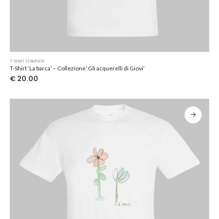
Questo
T-SHIRT STAMPATE
prodotto
T-Shirt ‘La barca’ – Collezione ‘Gli acquerelli di Giovi’
ha
€
20.00
più
varianti.
Le
opzioni
possono
essere
scelte
nella
pagina
del
prodotto