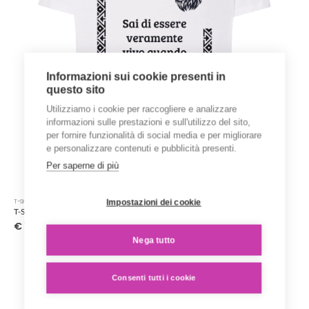
del
prodotto
Informazioni sui cookie presenti in
questo sito
Utilizziamo i cookie per raccogliere e analizzare
informazioni sulle prestazioni e sull'utilizzo del sito,
per fornire funzionalità di social media e per migliorare
e personalizzare contenuti e pubblicità presenti.
Per saperne di più
Questo
Impostazioni dei cookie
T-SHIRT STAMPATE
prodotto
T-Shirt ‘Karen Blixen’ – Collezione ‘Afrosicilian’
ha
€
15.00
più
Nega tutto
varianti.
Le
opzioni
Consenti tutti i cookie
possono
essere