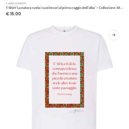
Questo
T-SHIRT STAMPATE
prodotto
T-Shirt ‘La natura svela i suoi tesori al primo raggio dell’alba’ – Collezione ‘Afrosicilian’
ha
€
15.00
più
varianti.
Le
opzioni
possono
essere
scelte
nella
pagina
del
prodotto