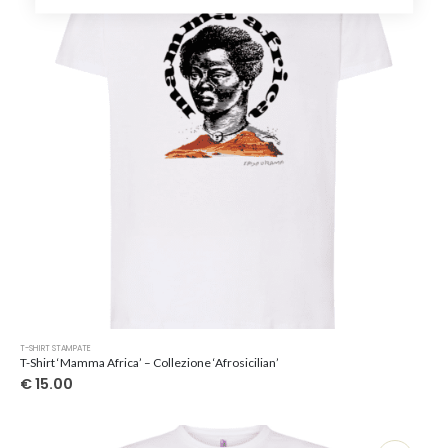
scelte
nella
pagina
del
prodotto
Questo
T-SHIRT STAMPATE
prodotto
T-Shirt ‘Mamma Africa’ – Collezione ‘Afrosicilian’
ha
€
15.00
più
varianti.
Le