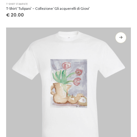
Questo
T-SHIRT STAMPATE
prodotto
T-Shirt ‘Tulipani’ – Collezione ‘Gli acquerelli di Giovi’
ha
€
20.00
più
varianti.
Le
opzioni
possono
essere
scelte
nella
pagina
del
prodotto