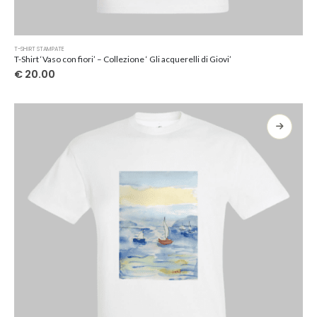
Questo
T-SHIRT STAMPATE
prodotto
T-Shirt ‘Vaso con fiori’ – Collezione ‘ Gli acquerelli di Giovi’
ha
€
20.00
più
varianti.
Le
opzioni
possono
essere
scelte
nella
pagina
del
prodotto