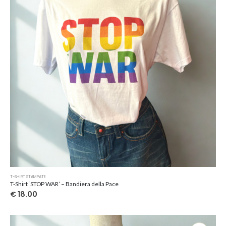
Questo
T-SHIRT STAMPATE
prodotto
T-Shirt ‘STOP WAR’ – Bandiera della Pace
ha
€
18.00
più
varianti.
Le