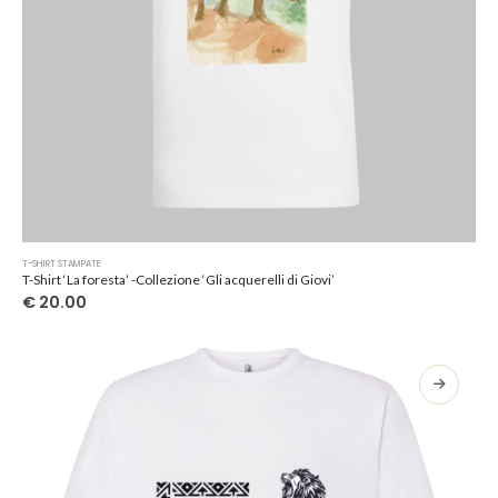
Questo
T-SHIRT STAMPATE
prodotto
T-Shirt ‘La foresta’ -Collezione ‘Gli acquerelli di Giovi’
ha
€
20.00
più
varianti.
Le
opzioni
possono
essere
scelte
nella
pagina