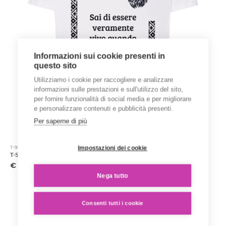
del
prodotto
Informazioni sui cookie presenti in
questo sito
Utilizziamo i cookie per raccogliere e analizzare
informazioni sulle prestazioni e sull'utilizzo del sito,
per fornire funzionalità di social media e per migliorare
e personalizzare contenuti e pubblicità presenti.
Per saperne di più
Questo
Impostazioni dei cookie
T-SHIRT STAMPATE
prodotto
T-Shirt ‘Karen Blixen’ – Collezione ‘Afrosicilian’
ha
€
15.00
più
Nega tutto
varianti.
Le
opzioni
Consenti tutti i cookie
possono
essere