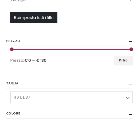
Reimposta tutti i filtri
PREZZO
Prezzo:
€ 0
—
€ 130
Filtra
Prezzo
Prezzo
Min
Max
TAGLIA
40 1, L 37
COLORE