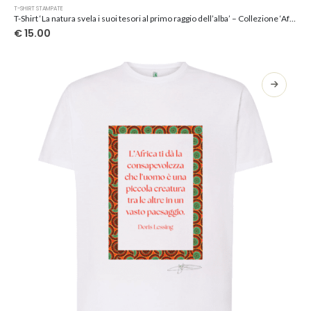
Questo
T-SHIRT STAMPATE
prodotto
T-Shirt ‘La natura svela i suoi tesori al primo raggio dell’alba’ – Collezione ‘Afrosicilian’
ha
€
15.00
più
varianti.
Le
opzioni
possono
essere
scelte
nella
pagina
del
prodotto