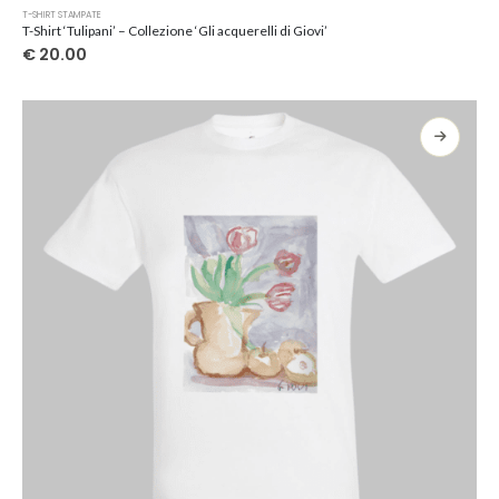
Questo
T-SHIRT STAMPATE
prodotto
T-Shirt ‘Tulipani’ – Collezione ‘Gli acquerelli di Giovi’
ha
€
20.00
più
varianti.
Le
opzioni
possono
essere
scelte
nella
pagina
del
prodotto