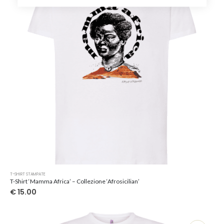
scelte
nella
pagina
del
prodotto
Questo
T-SHIRT STAMPATE
prodotto
T-Shirt ‘Mamma Africa’ – Collezione ‘Afrosicilian’
ha
€
15.00
più
varianti.
Le