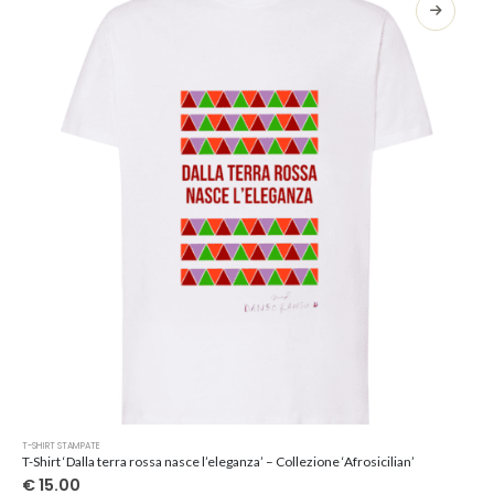
opzioni
possono
essere
scelte
nella
pagina
del
prodotto
Questo
T-SHIRT STAMPATE
prodotto
T-Shirt ‘Dalla terra rossa nasce l’eleganza’ – Collezione ‘Afrosicilian’
ha
€
15.00