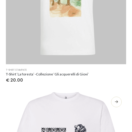
Questo
T-SHIRT STAMPATE
prodotto
T-Shirt ‘La foresta’ -Collezione ‘Gli acquerelli di Giovi’
ha
€
20.00
più
varianti.
Le
opzioni
possono
essere
scelte
nella
pagina