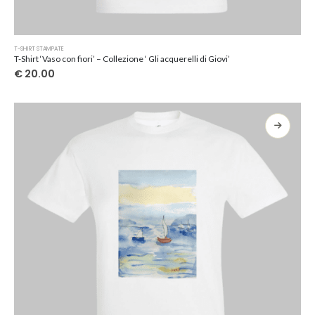
Questo
T-SHIRT STAMPATE
prodotto
T-Shirt ‘Vaso con fiori’ – Collezione ‘ Gli acquerelli di Giovi’
ha
€
20.00
più
varianti.
Le
opzioni
possono
essere
scelte
nella
pagina
del
prodotto