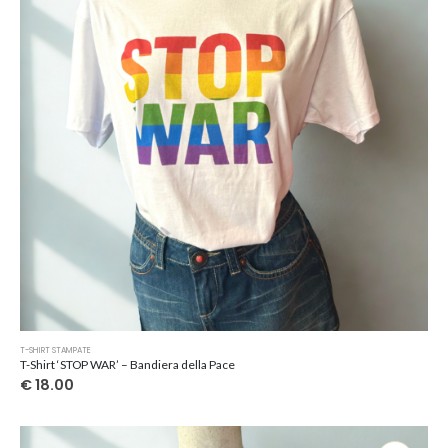
Questo
T-SHIRT STAMPATE
prodotto
T-Shirt ‘STOP WAR’ – Bandiera della Pace
ha
€
18.00
più
varianti.
Le