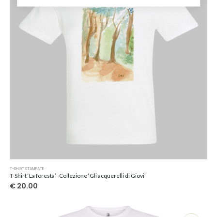
scelte
nella
pagina
del
prodotto
Questo
T-SHIRT STAMPATE
prodotto
T-Shirt ‘La foresta’ -Collezione ‘Gli acquerelli di Giovi’
ha
€
20.00
più
varianti.
Le