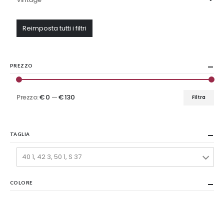
Reimposta tutti i filtri
PREZZO
Prezzo:
€ 0
—
€ 130
Filtra
Prezzo
Prezzo
Min
Max
TAGLIA
40 1, 42 3, 50 1, S 37
COLORE