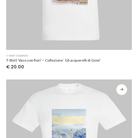
Questo
T-SHIRT STAMPATE
prodotto
T-Shirt ‘Vaso con fiori’ – Collezione ‘ Gli acquerelli di Giovi’
ha
€
20.00
più
varianti.
Le
opzioni
possono
essere
scelte
nella
pagina
del
prodotto