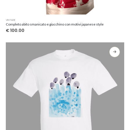
Questo
VINTAGE
prodotto
Completo abito smanicato e giacchino con motivi japanese style
ha
€
100.00
più
varianti.
Le
opzioni
possono
essere
scelte
nella
pagina
del
prodotto