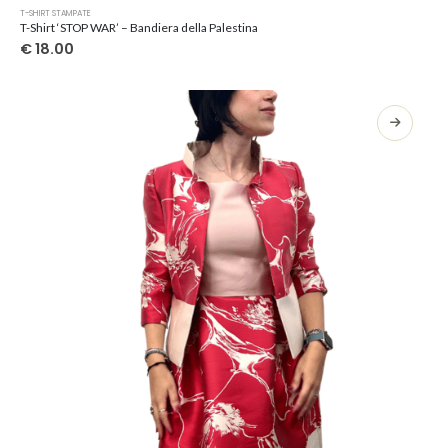
Questo
T-SHIRT STAMPATE
prodotto
T-Shirt ‘STOP WAR’ – Bandiera della Palestina
ha
€
18.00
più
varianti.
Le
opzioni
possono
essere
scelte
nella
pagina
del
prodotto