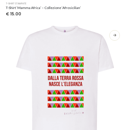
Questo
T-SHIRT STAMPATE
prodotto
T-Shirt ‘Mamma Africa’ – Collezione ‘Afrosicilian’
ha
€
15.00
più
varianti.
Le
opzioni
possono
essere
scelte
nella
pagina
del
prodotto