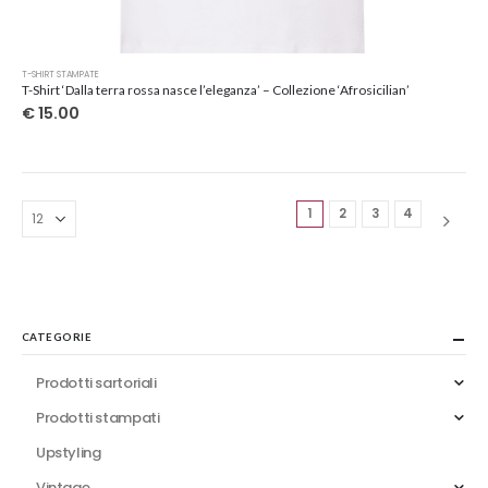
Questo
T-SHIRT STAMPATE
prodotto
T-Shirt ‘Dalla terra rossa nasce l’eleganza’ – Collezione ‘Afrosicilian’
ha
€
15.00
più
varianti.
Le
opzioni
1
2
3
4
possono
essere
scelte
nella
pagina
del
CATEGORIE
prodotto
Prodotti sartoriali
Prodotti stampati
Upstyling
Vintage