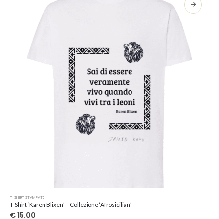
opzioni
possono
essere
scelte
nella
pagina
del
prodotto
Questo
T-SHIRT STAMPATE
prodotto
T-Shirt ‘Karen Blixen’ – Collezione ‘Afrosicilian’
ha
€
15.00