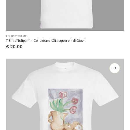
Questo
T-SHIRT STAMPATE
prodotto
T-Shirt ‘Tulipani’ – Collezione ‘Gli acquerelli di Giovi’
ha
€
20.00
più
varianti.
Le
opzioni
possono
essere
scelte
nella
pagina
del
prodotto