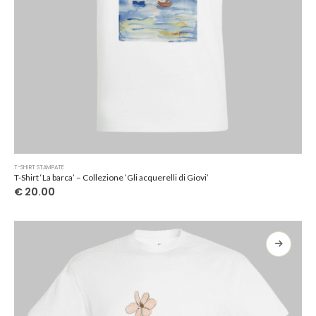
Questo
T-SHIRT STAMPATE
prodotto
T-Shirt ‘La barca’ – Collezione ‘Gli acquerelli di Giovi’
ha
€
20.00
più
varianti.
Le
opzioni
possono
essere
scelte
nella
pagina