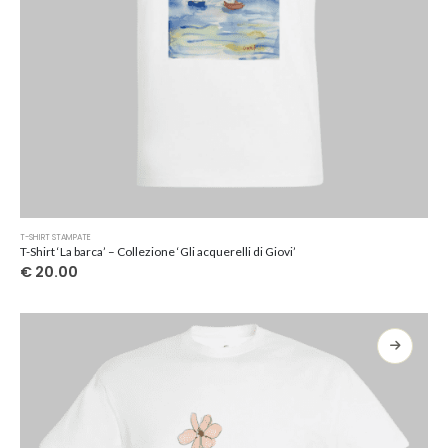
Questo
T-SHIRT STAMPATE
prodotto
T-Shirt ‘La barca’ – Collezione ‘Gli acquerelli di Giovi’
ha
€
20.00
più
varianti.
Le
opzioni
possono
essere
scelte
nella
pagina