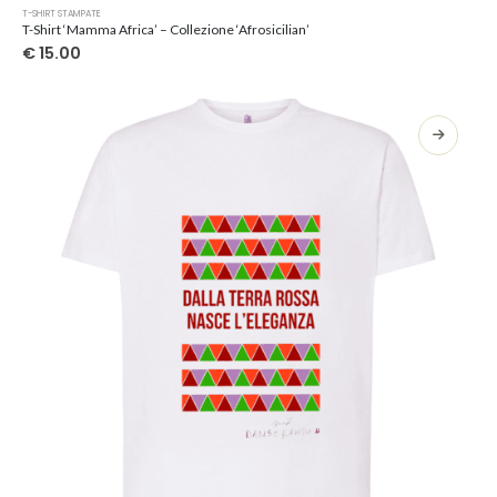
Questo
T-SHIRT STAMPATE
prodotto
T-Shirt ‘Mamma Africa’ – Collezione ‘Afrosicilian’
ha
€
15.00
più
varianti.
Le
opzioni
possono
essere
scelte
nella
pagina
del
prodotto