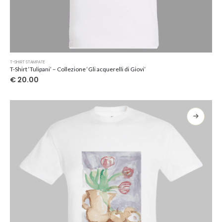
Questo
T-SHIRT STAMPATE
prodotto
T-Shirt ‘Tulipani’ – Collezione ‘Gli acquerelli di Giovi’
ha
€
20.00
più
varianti.
Le
opzioni
possono
essere
scelte
nella
pagina
del
prodotto