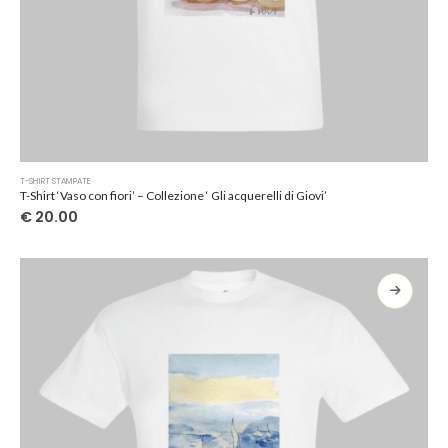
Questo
T-SHIRT STAMPATE
prodotto
T-Shirt ‘Vaso con fiori’ – Collezione ‘ Gli acquerelli di Giovi’
ha
€
20.00
più
varianti.
Le
opzioni
possono
essere
scelte
nella
pagina
del
prodotto