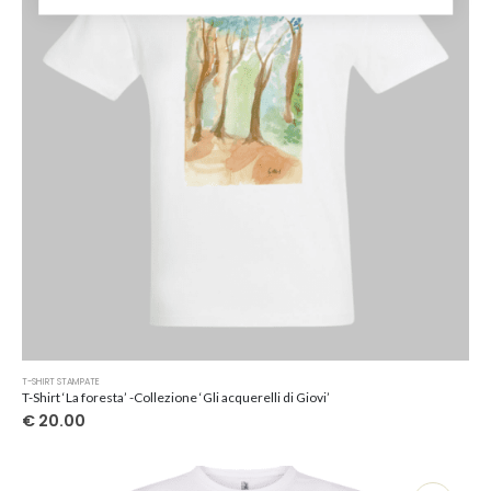
scelte
nella
pagina
del
prodotto
Questo
T-SHIRT STAMPATE
prodotto
T-Shirt ‘La foresta’ -Collezione ‘Gli acquerelli di Giovi’
ha
€
20.00
più
varianti.
Le