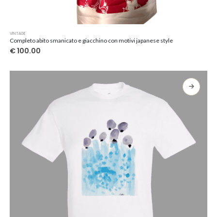
Questo
VINTAGE
prodotto
Completo abito smanicato e giacchino con motivi japanese style
ha
€
100.00
più
varianti.
Le
opzioni
possono
essere
scelte
nella
pagina
del
prodotto