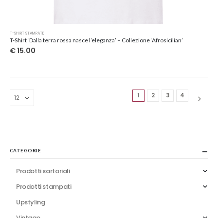
Questo
T-SHIRT STAMPATE
prodotto
T-Shirt ‘Dalla terra rossa nasce l’eleganza’ – Collezione ‘Afrosicilian’
ha
€
15.00
più
varianti.
Le
opzioni
1
2
3
4
possono
essere
scelte
nella
pagina
del
CATEGORIE
prodotto
Prodotti sartoriali
Prodotti stampati
Upstyling
Vintage