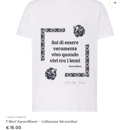
opzioni
possono
essere
scelte
nella
pagina
del
prodotto
Questo
T-SHIRT STAMPATE
prodotto
T-Shirt ‘Karen Blixen’ – Collezione ‘Afrosicilian’
ha
€
15.00