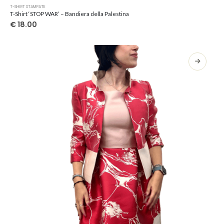
Questo
T-SHIRT STAMPATE
prodotto
T-Shirt ‘STOP WAR’ – Bandiera della Palestina
ha
€
18.00
più
varianti.
Le
opzioni
possono
essere
scelte
nella
pagina
del
prodotto