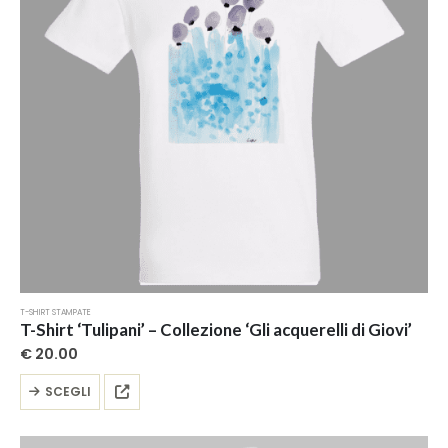
scelte
nella
pagina
del
prodotto
T-SHIRT STAMPATE
T-Shirt ‘Tulipani’ – Collezione ‘Gli acquerelli di Giovi’
€
20.00
Questo
SCEGLI
prodotto
ha
più