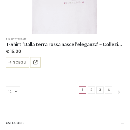
T-SHIRT STAMPATE
T-Shirt ‘Dalla terra rossa nasce l’eleganza’ – Collezione ‘Afrosicilian’
€
15.00
Questo
SCEGLI
prodotto
ha
più
varianti.
Le
1
2
3
4
opzioni
possono
essere
scelte
nella
CATEGORIE
pagina
del