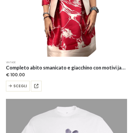
VINTAGE
Completo abito smanicato e giacchino con motivi japanese style
€
100.00
Questo
SCEGLI
prodotto
ha
più
varianti.
Le
opzioni
possono
essere