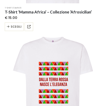
T-SHIRT STAMPATE
T-Shirt ‘Mamma Africa’ – Collezione ‘Afrosicilian’
€
15.00
Questo
SCEGLI
prodotto
ha
più
varianti.
Le
opzioni
possono
essere
scelte
nella
pagina
del
prodotto