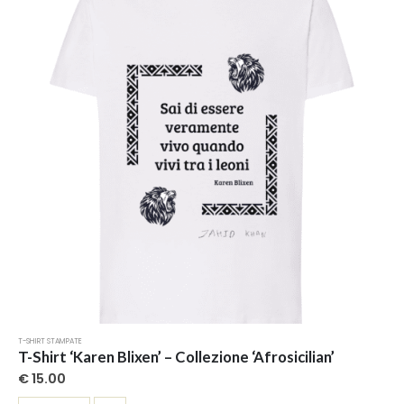
opzioni
possono
essere
scelte
nella
pagina
del
prodotto
T-SHIRT STAMPATE
T-Shirt ‘Karen Blixen’ – Collezione ‘Afrosicilian’
€
15.00