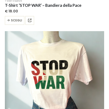
T-SHIRT STAMPATE
T-Shirt ‘STOP WAR’ – Bandiera della Pace
€
18.00
Questo
SCEGLI
prodotto
ha
più
varianti.
Le
opzioni
possono
essere
scelte
nella
pagina
del
prodotto