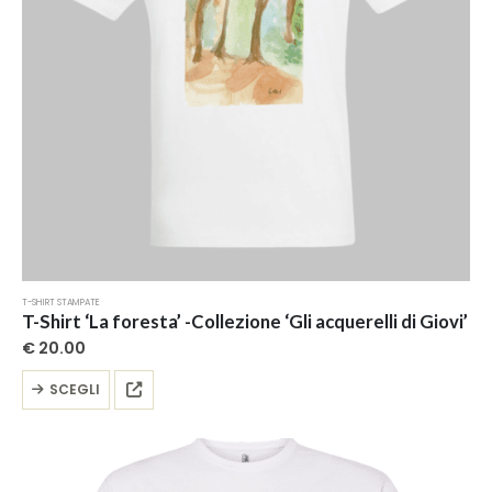
pagina
del
prodotto
T-SHIRT STAMPATE
T-Shirt ‘La foresta’ -Collezione ‘Gli acquerelli di Giovi’
€
20.00
Questo
SCEGLI
prodotto
ha
più
varianti.
Le