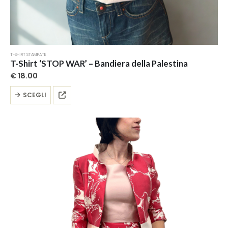
T-SHIRT STAMPATE
T-Shirt ‘STOP WAR’ – Bandiera della Palestina
€
18.00
Questo
SCEGLI
prodotto
ha
più
varianti.
Le
opzioni
possono
essere
scelte
nella
pagina
del
prodotto