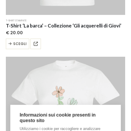
T-SHIRT STAMPATE
T-Shirt ‘La barca’ – Collezione ‘Gli acquerelli di Giovi’
€
20.00
Questo
SCEGLI
prodotto
ha
più
varianti.
Le
opzioni
possono
essere
scelte
nella
pagina
del
Informazioni sui cookie presenti in
prodotto
questo sito
Utilizziamo i cookie per raccogliere e analizzare