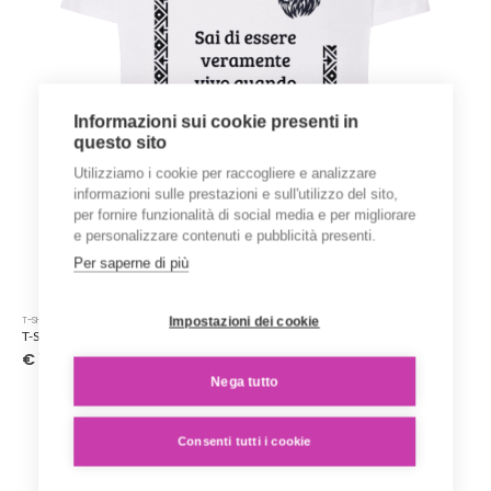
del
prodotto
Informazioni sui cookie presenti in
questo sito
Utilizziamo i cookie per raccogliere e analizzare
informazioni sulle prestazioni e sull'utilizzo del sito,
per fornire funzionalità di social media e per migliorare
e personalizzare contenuti e pubblicità presenti.
Per saperne di più
Questo
Impostazioni dei cookie
T-SHIRT STAMPATE
prodotto
T-Shirt ‘Karen Blixen’ – Collezione ‘Afrosicilian’
ha
€
15.00
più
Nega tutto
varianti.
Le
opzioni
Consenti tutti i cookie
possono
essere