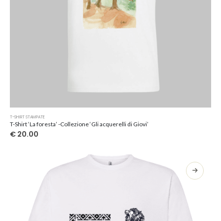
Questo
T-SHIRT STAMPATE
prodotto
T-Shirt ‘La foresta’ -Collezione ‘Gli acquerelli di Giovi’
ha
€
20.00
più
varianti.
Le
opzioni
possono
essere
scelte
nella
pagina