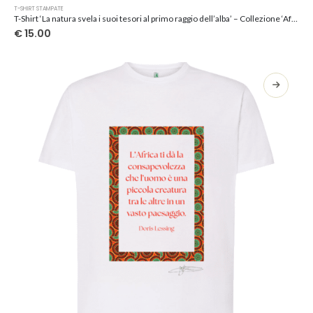
Questo
T-SHIRT STAMPATE
prodotto
T-Shirt ‘La natura svela i suoi tesori al primo raggio dell’alba’ – Collezione ‘Afrosicilian’
ha
€
15.00
più
varianti.
Le
opzioni
possono
essere
scelte
nella
pagina
del
prodotto