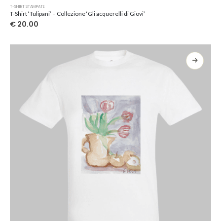
Questo
T-SHIRT STAMPATE
prodotto
T-Shirt ‘Tulipani’ – Collezione ‘Gli acquerelli di Giovi’
ha
€
20.00
più
varianti.
Le
opzioni
possono
essere
scelte
nella
pagina
del
prodotto