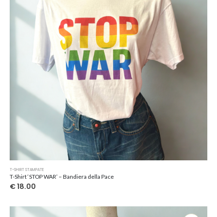
Questo
T-SHIRT STAMPATE
prodotto
T-Shirt ‘STOP WAR’ – Bandiera della Pace
ha
€
18.00
più
varianti.
Le