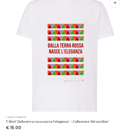
opzioni
possono
essere
scelte
nella
pagina
del
prodotto
Questo
T-SHIRT STAMPATE
prodotto
T-Shirt ‘Dalla terra rossa nasce l’eleganza’ – Collezione ‘Afrosicilian’
ha
€
15.00