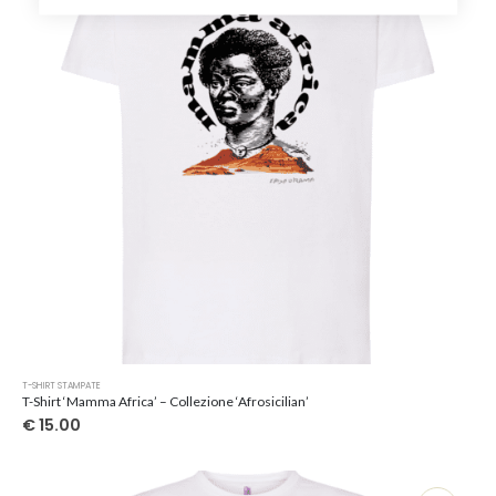
scelte
nella
pagina
del
prodotto
Questo
T-SHIRT STAMPATE
prodotto
T-Shirt ‘Mamma Africa’ – Collezione ‘Afrosicilian’
ha
€
15.00
più
varianti.
Le