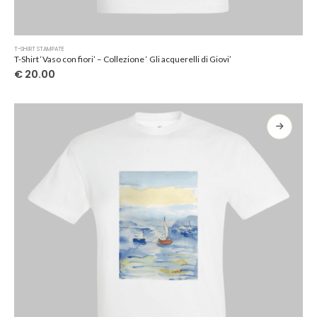
Questo
T-SHIRT STAMPATE
prodotto
T-Shirt ‘Vaso con fiori’ – Collezione ‘ Gli acquerelli di Giovi’
ha
€
20.00
più
varianti.
Le
opzioni
possono
essere
scelte
nella
pagina
del
prodotto