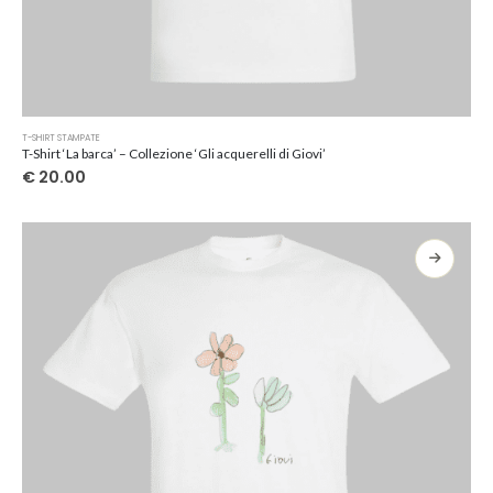
Questo
T-SHIRT STAMPATE
prodotto
T-Shirt ‘La barca’ – Collezione ‘Gli acquerelli di Giovi’
ha
€
20.00
più
varianti.
Le
opzioni
possono
essere
scelte
nella
pagina
del
prodotto