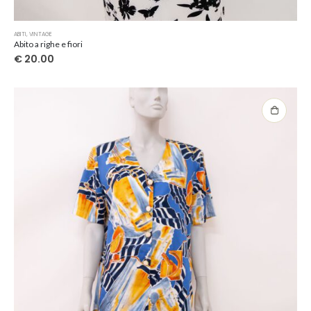
ABITI
,
VINTAGE
Abito a righe e fiori
€
20.00