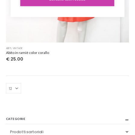
ABITI
,
VINTAGE
Abito in ramiè color corallo
€
25.00
CATEGORIE
Prodotti sartoriali