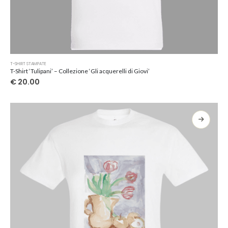
Questo
T-SHIRT STAMPATE
prodotto
T-Shirt ‘Tulipani’ – Collezione ‘Gli acquerelli di Giovi’
ha
€
20.00
più
varianti.
Le
opzioni
possono
essere
scelte
nella
pagina
del
prodotto