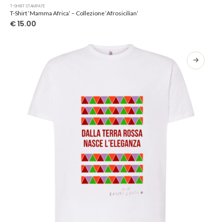
Questo
T-SHIRT STAMPATE
prodotto
T-Shirt ‘Mamma Africa’ – Collezione ‘Afrosicilian’
ha
€
15.00
più
varianti.
Le
opzioni
possono
essere
scelte
nella
pagina
del
prodotto