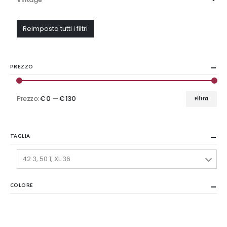
Reimposta tutti i filtri
PREZZO
Prezzo:
€ 0
—
€ 130
Filtra
Prezzo
Prezzo
Min
Max
TAGLIA
42 3, 50 1, XL 36
COLORE