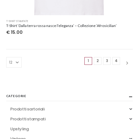
Questo
T-SHIRT STAMPATE
prodotto
T-Shirt ‘Dalla terra rossa nasce l’eleganza’ – Collezione ‘Afrosicilian’
ha
€
15.00
più
varianti.
Le
opzioni
1
2
3
4
possono
essere
scelte
nella
pagina
del
CATEGORIE
prodotto
Prodotti sartoriali
Prodotti stampati
Upstyling
Vintage