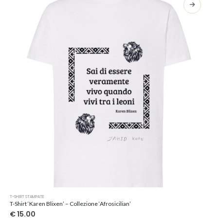
opzioni
possono
essere
scelte
nella
pagina
del
prodotto
Questo
T-SHIRT STAMPATE
prodotto
T-Shirt ‘Karen Blixen’ – Collezione ‘Afrosicilian’
ha
€
15.00