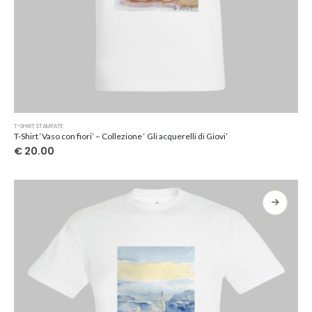
Questo
T-SHIRT STAMPATE
prodotto
T-Shirt ‘Vaso con fiori’ – Collezione ‘ Gli acquerelli di Giovi’
ha
€
20.00
più
varianti.
Le
opzioni
possono
essere
scelte
nella
pagina
del
prodotto