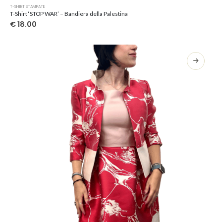
Questo
T-SHIRT STAMPATE
prodotto
T-Shirt ‘STOP WAR’ – Bandiera della Palestina
ha
€
18.00
più
varianti.
Le
opzioni
possono
essere
scelte
nella
pagina
del
prodotto