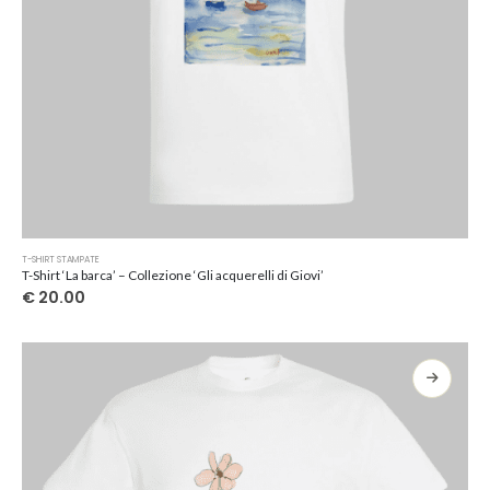
Questo
T-SHIRT STAMPATE
prodotto
T-Shirt ‘La barca’ – Collezione ‘Gli acquerelli di Giovi’
ha
€
20.00
più
varianti.
Le
opzioni
possono
essere
scelte
nella
pagina