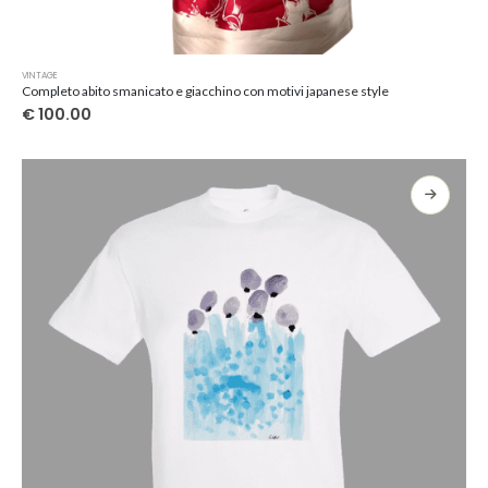
Questo
VINTAGE
prodotto
Completo abito smanicato e giacchino con motivi japanese style
ha
€
100.00
più
varianti.
Le
opzioni
possono
essere
scelte
nella
pagina
del
prodotto