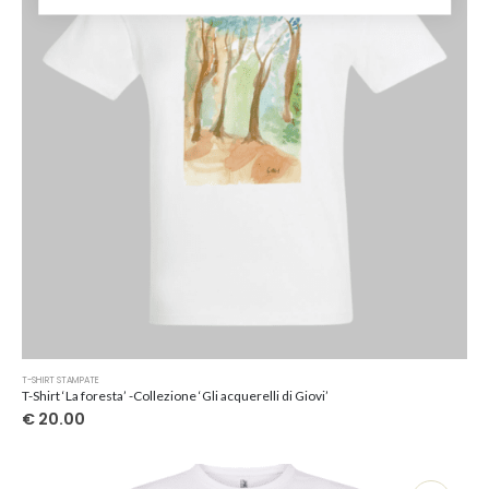
scelte
nella
pagina
del
prodotto
Questo
T-SHIRT STAMPATE
prodotto
T-Shirt ‘La foresta’ -Collezione ‘Gli acquerelli di Giovi’
ha
€
20.00
più
varianti.
Le