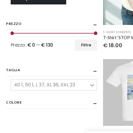
PREZZO
Questo
T-SHIRT STAMPATE
prodotto
ha
€
18.00
Prezzo:
€ 0
—
€ 130
Filtra
Prezzo
Prezzo
più
varianti.
Min
Max
Le
TAGLIA
opzioni
possono
40 1, 50 1, L 37, XL 36, XXL 23
essere
scelte
nella
COLORE
pagina
del
prodotto
Questo