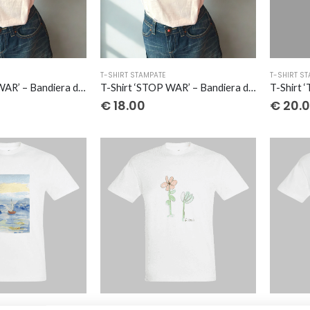
Questo
Questo
T-SHIRT STAMPATE
T-SHIRT S
prodotto
prodott
T-Shirt ‘STOP WAR’ – Bandiera della Pace
T-Shirt ‘STOP WAR’ – Bandiera della Palestina
ha
ha
€
18.00
€
20.
più
più
varianti.
varianti.
Le
Le
opzioni
opzioni
possono
possono
essere
essere
scelte
scelte
nella
nella
pagina
pagina
del
del
prodotto
prodott
Questo
Questo