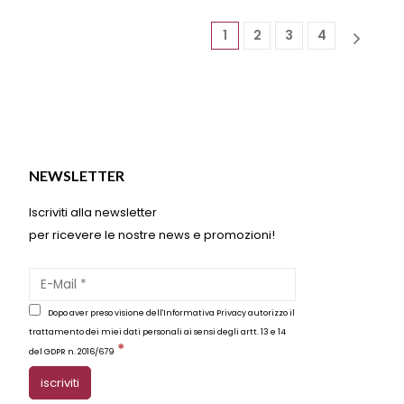
Le
opzioni
1
2
3
4
possono
essere
scelte
nella
pagina
del
o
prodotto
NEWSLETTER
Iscriviti alla newsletter
per ricevere le nostre news e promozioni!
Dopo aver preso visione dell'Informativa Privacy autorizzo il
trattamento dei miei dati personali ai sensi degli artt. 13 e 14
*
del GDPR n. 2016/679