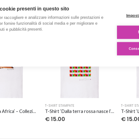
T-SHIRT STAMPATE
T-SHIRT S
prodotto
prodott
T-Shirt ‘La barca’ – Collezione ‘Gli acquerelli di Giovi’
T-Shirt ‘Dolcezza’ – Collezione ‘Gli acquerelli di Giovi’
 cookie presenti in questo sito
ha
ha
€
20.00
€
20.
Impost
er raccogliere e analizzare informazioni sulle prestazioni e
più
più
 per fornire funzionalità di social media e per migliorare e
varianti.
varianti.
ti e pubblicità presenti.
Le
Le
opzioni
opzioni
possono
possono
Consen
essere
essere
scelte
scelte
nella
nella
pagina
pagina
del
del
prodotto
prodott
Questo
Questo
T-SHIRT STAMPATE
T-SHIRT S
prodotto
prodott
T-Shirt ‘Mamma Africa’ – Collezione ‘Afrosicilian’
T-Shirt ‘Dalla terra rossa nasce l’eleganza’ – Collezione ‘Afrosicilian’
ha
ha
€
15.00
€
15.0
più
più
varianti.
varianti.