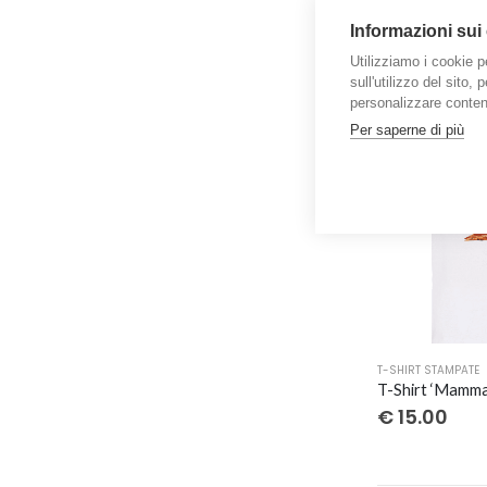
T-SHIRT STAMPATE
prodotto
Informazioni sui
ha
€
20.00
Utilizziamo i cookie p
più
sull'utilizzo del sito,
varianti.
personalizzare contenu
Le
Per saperne di più
opzioni
possono
essere
scelte
nella
pagina
del
prodotto
Questo
T-SHIRT STAMPATE
prodotto
ha
€
15.00
più
varianti.