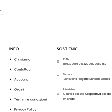
Le
Le
opzioni
opzioni
possono
possono
essere
essere
scelte
scelte
nella
nella
pagina
pagina
del
del
prodotto
prodott
INFO
SOSTIENICI
Chi siamo
IBAN
IT93Z0200804632000102680459
Contattaci
Causale
Account
"Donazione Progetto Sartoria Sociale"
Ordini
Intestato a
Al Revés Società Cooperativa Sociale
Termini e condizioni
Unicredit
Privacy Policy