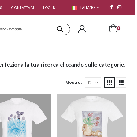
ITALIANO
S
CONTATTACI
LOG IN
0
erfeziona la tua ricerca cliccando sulle categorie.
Mostra: