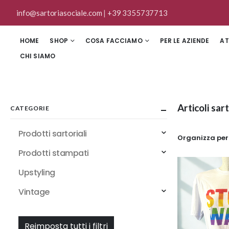
info@sartoriasociale.com
|
+39 3355737713
HOME
SHOP
COSA FACCIAMO
PER LE AZIENDE
AT
CHI SIAMO
Articoli sar
CATEGORIE
Prodotti sartoriali
Organizza per
Prodotti stampati
Upstyling
Vintage
Reimposta tutti i filtri