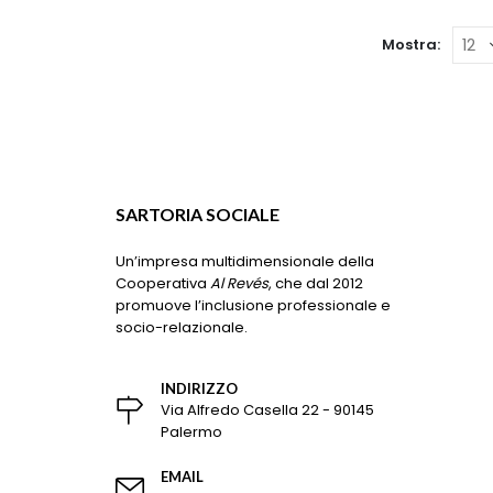
Le
opzioni
Mostra:
possono
essere
scelte
nella
pagina
del
prodotto
SARTORIA SOCIALE
Un’impresa multidimensionale della
Cooperativa
Al Revés
, che dal 2012
promuove l’inclusione professionale e
socio-relazionale.
INDIRIZZO
Via Alfredo Casella 22 - 90145
Palermo
EMAIL