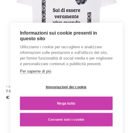
del
prodotto
Informazioni sui cookie presenti in
questo sito
Utilizziamo i cookie per raccogliere e analizzare
informazioni sulle prestazioni e sull'utilizzo del sito,
per fornire funzionalità di social media e per migliorare
e personalizzare contenuti e pubblicità presenti.
Per saperne di più
Questo
Impostazioni dei cookie
T-SHIRT STAMPATE
prodotto
T-Shirt ‘Karen Blixen’ – Collezione ‘Afrosicilian’
ha
€
15.00
più
Nega tutto
varianti.
Le
opzioni
Consenti tutti i cookie
possono
essere