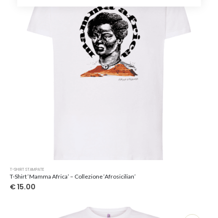
scelte
nella
pagina
del
prodotto
Questo
T-SHIRT STAMPATE
prodotto
T-Shirt ‘Mamma Africa’ – Collezione ‘Afrosicilian’
ha
€
15.00
più
varianti.
Le