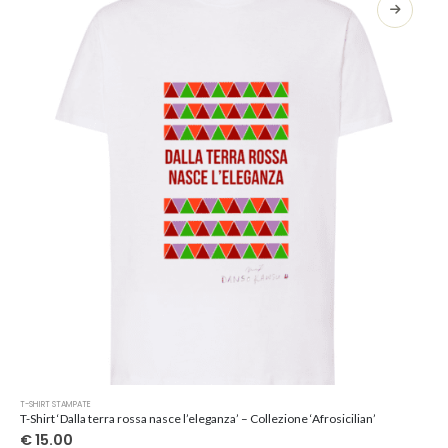
opzioni
possono
essere
scelte
nella
pagina
del
prodotto
Questo
T-SHIRT STAMPATE
prodotto
T-Shirt ‘Dalla terra rossa nasce l’eleganza’ – Collezione ‘Afrosicilian’
ha
€
15.00