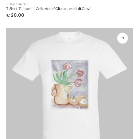
Questo
T-SHIRT STAMPATE
prodotto
T-Shirt ‘Tulipani’ – Collezione ‘Gli acquerelli di Giovi’
ha
€
20.00
più
varianti.
Le
opzioni
possono
essere
scelte
nella
pagina
del
prodotto