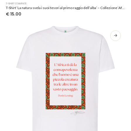
Questo
T-SHIRT STAMPATE
prodotto
T-Shirt ‘La natura svela i suoi tesori al primo raggio dell’alba’ – Collezione ‘Afrosicilian’
ha
€
15.00
più
varianti.
Le
opzioni
possono
essere
scelte
nella
pagina
del
prodotto