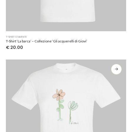
Questo
T-SHIRT STAMPATE
prodotto
T-Shirt ‘La barca’ – Collezione ‘Gli acquerelli di Giovi’
ha
€
20.00
più
varianti.
Le
opzioni
possono
essere
scelte
nella
pagina
del
prodotto