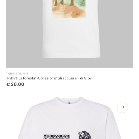
Questo
T-SHIRT STAMPATE
prodotto
T-Shirt ‘La foresta’ -Collezione ‘Gli acquerelli di Giovi’
ha
€
20.00
più
varianti.
Le
opzioni
possono
essere
scelte
nella
pagina