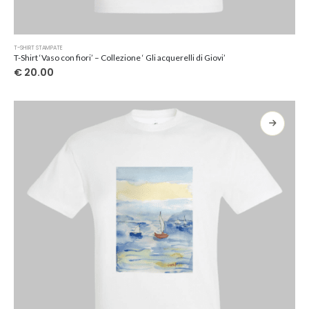
Questo
T-SHIRT STAMPATE
prodotto
T-Shirt ‘Vaso con fiori’ – Collezione ‘ Gli acquerelli di Giovi’
ha
€
20.00
più
varianti.
Le
opzioni
possono
essere
scelte
nella
pagina
del
prodotto