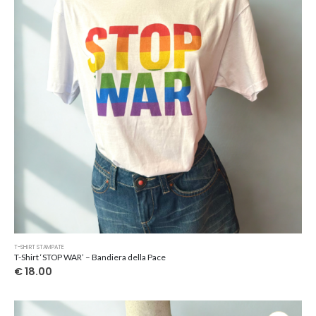
Questo
T-SHIRT STAMPATE
prodotto
T-Shirt ‘STOP WAR’ – Bandiera della Pace
ha
€
18.00
più
varianti.
Le