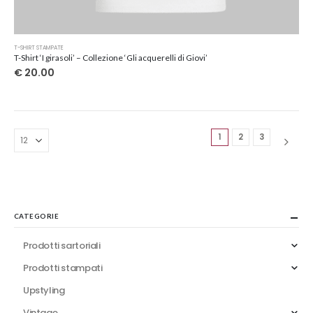
Questo
T-SHIRT STAMPATE
prodotto
T-Shirt ‘I girasoli’ – Collezione ‘Gli acquerelli di Giovi’
ha
€
20.00
più
varianti.
Le
opzioni
1
2
3
possono
essere
scelte
nella
pagina
del
CATEGORIE
prodotto
Prodotti sartoriali
Prodotti stampati
Upstyling
Vintage