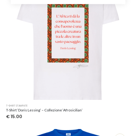
scelte
nella
pagina
del
prodotto
Questo
T-SHIRT STAMPATE
prodotto
T-Shirt ‘Doris Lessing’ – Collezione ‘Afrosicilian’
ha
€
15.00
più
varianti.
Le