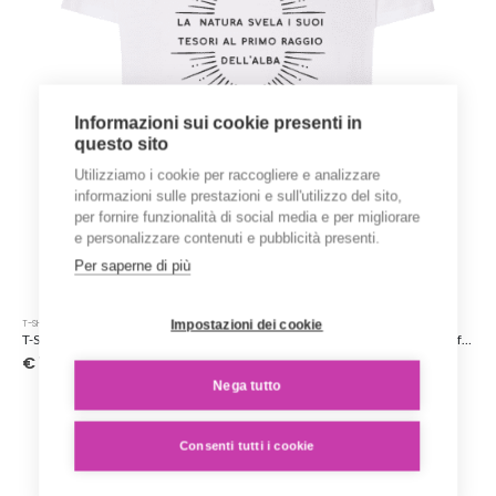
del
prodotto
Informazioni sui cookie presenti in
questo sito
Utilizziamo i cookie per raccogliere e analizzare
informazioni sulle prestazioni e sull'utilizzo del sito,
per fornire funzionalità di social media e per migliorare
e personalizzare contenuti e pubblicità presenti.
Per saperne di più
Questo
Impostazioni dei cookie
T-SHIRT STAMPATE
prodotto
T-Shirt ‘La natura svela i suoi tesori al primo raggio dell’alba’ – Collezione ‘Afrosicilian’
ha
€
15.00
più
Nega tutto
varianti.
Le
opzioni
Consenti tutti i cookie
possono
essere