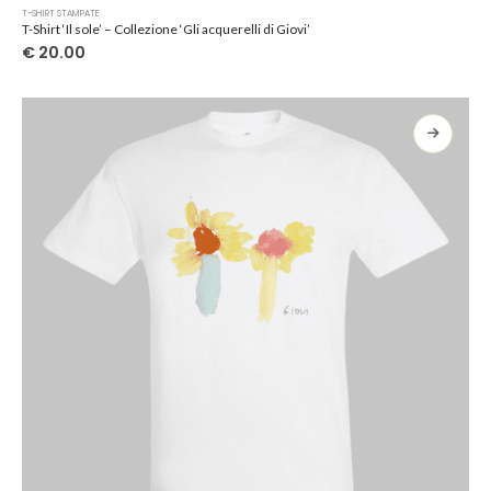
Questo
T-SHIRT STAMPATE
prodotto
T-Shirt ‘Il sole’ – Collezione ‘Gli acquerelli di Giovi’
ha
€
20.00
più
varianti.
Le
opzioni
possono
essere
scelte
nella
pagina
del
prodotto