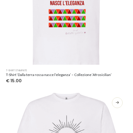
Questo
T-SHIRT STAMPATE
prodotto
T-Shirt ‘Dalla terra rossa nasce l’eleganza’ – Collezione ‘Afrosicilian’
ha
€
15.00
più
varianti.
Le
opzioni
possono
essere
scelte
nella
pagina