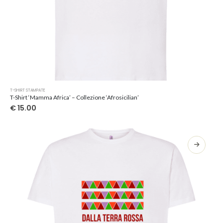
Questo
T-SHIRT STAMPATE
prodotto
T-Shirt ‘Mamma Africa’ – Collezione ‘Afrosicilian’
ha
€
15.00
più
varianti.
Le
opzioni
possono
essere
scelte
nella
pagina
del
prodotto