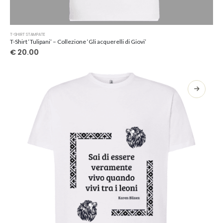
Questo
T-SHIRT STAMPATE
prodotto
T-Shirt ‘Tulipani’ – Collezione ‘Gli acquerelli di Giovi’
ha
€
20.00
più
varianti.
Le
opzioni
possono
essere
scelte
nella
pagina
del
prodotto