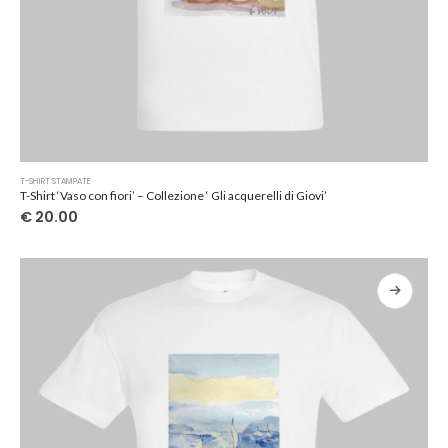
Questo
T-SHIRT STAMPATE
prodotto
T-Shirt ‘Vaso con fiori’ – Collezione ‘ Gli acquerelli di Giovi’
ha
€
20.00
più
varianti.
Le
opzioni
possono
essere
scelte
nella
pagina
del
prodotto