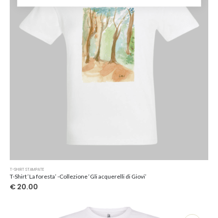
scelte
nella
pagina
del
prodotto
Questo
T-SHIRT STAMPATE
prodotto
T-Shirt ‘La foresta’ -Collezione ‘Gli acquerelli di Giovi’
ha
€
20.00
più
varianti.
Le