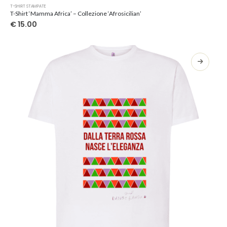
Questo
T-SHIRT STAMPATE
prodotto
T-Shirt ‘Mamma Africa’ – Collezione ‘Afrosicilian’
ha
€
15.00
più
varianti.
Le
opzioni
possono
essere
scelte
nella
pagina
del
prodotto