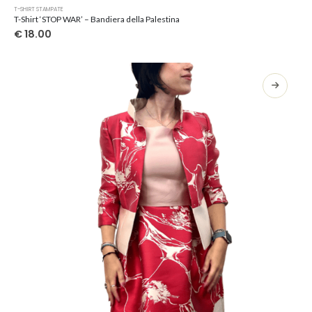
Questo
T-SHIRT STAMPATE
prodotto
T-Shirt ‘STOP WAR’ – Bandiera della Palestina
ha
€
18.00
più
varianti.
Le
opzioni
possono
essere
scelte
nella
pagina
del
prodotto