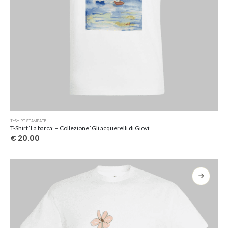
Questo
T-SHIRT STAMPATE
prodotto
T-Shirt ‘La barca’ – Collezione ‘Gli acquerelli di Giovi’
ha
€
20.00
più
varianti.
Le
opzioni
possono
essere
scelte
nella
pagina