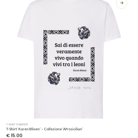
opzioni
possono
essere
scelte
nella
pagina
del
prodotto
Questo
T-SHIRT STAMPATE
prodotto
T-Shirt ‘Karen Blixen’ – Collezione ‘Afrosicilian’
ha
€
15.00