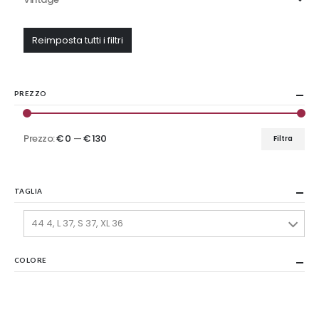
Reimposta tutti i filtri
PREZZO
Prezzo:
€ 0
—
€ 130
Filtra
Prezzo
Prezzo
Min
Max
TAGLIA
44 4, L 37, S 37, XL 36
COLORE