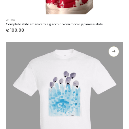
Questo
VINTAGE
prodotto
Completo abito smanicato e giacchino con motivi japanese style
ha
€
100.00
più
varianti.
Le
opzioni
possono
essere
scelte
nella
pagina
del
prodotto