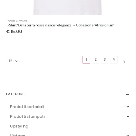
Questo
T-SHIRT STAMPATE
prodotto
T-Shirt ‘Dalla terra rossa nasce l’eleganza’ – Collezione ‘Afrosicilian’
ha
€
15.00
più
varianti.
Le
opzioni
1
2
3
4
possono
essere
scelte
nella
pagina
del
CATEGORIE
prodotto
Prodotti sartoriali
Prodotti stampati
Upstyling
Vintage