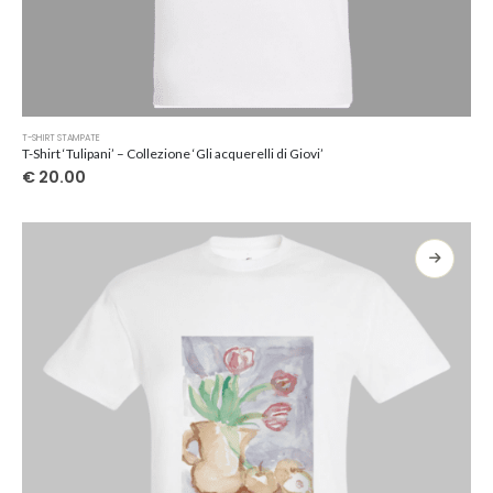
Questo
T-SHIRT STAMPATE
prodotto
T-Shirt ‘Tulipani’ – Collezione ‘Gli acquerelli di Giovi’
ha
€
20.00
più
varianti.
Le
opzioni
possono
essere
scelte
nella
pagina
del
prodotto