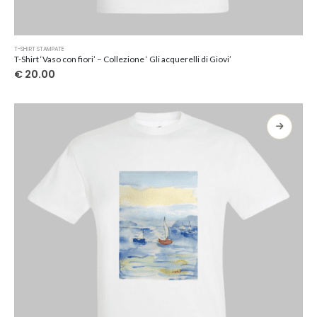
Questo
T-SHIRT STAMPATE
prodotto
T-Shirt ‘Vaso con fiori’ – Collezione ‘ Gli acquerelli di Giovi’
ha
€
20.00
più
varianti.
Le
opzioni
possono
essere
scelte
nella
pagina
del
prodotto