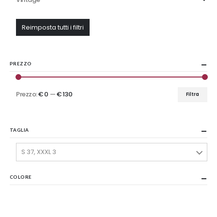
Reimposta tutti i filtri
PREZZO
Prezzo:
€ 0
—
€ 130
Filtra
Prezzo
Prezzo
Min
Max
TAGLIA
S 37, XXXL 3
COLORE