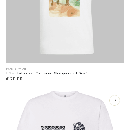
Questo
T-SHIRT STAMPATE
prodotto
T-Shirt ‘La foresta’ -Collezione ‘Gli acquerelli di Giovi’
ha
€
20.00
più
varianti.
Le
opzioni
possono
essere
scelte
nella
pagina