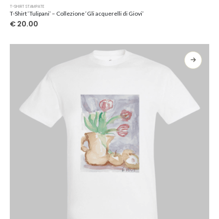
Questo
T-SHIRT STAMPATE
prodotto
T-Shirt ‘Tulipani’ – Collezione ‘Gli acquerelli di Giovi’
ha
€
20.00
più
varianti.
Le
opzioni
possono
essere
scelte
nella
pagina
del
prodotto