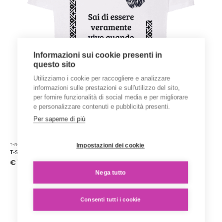
del
prodotto
Informazioni sui cookie presenti in
questo sito
Utilizziamo i cookie per raccogliere e analizzare
informazioni sulle prestazioni e sull'utilizzo del sito,
per fornire funzionalità di social media e per migliorare
e personalizzare contenuti e pubblicità presenti.
Per saperne di più
Questo
Impostazioni dei cookie
T-SHIRT STAMPATE
prodotto
T-Shirt ‘Karen Blixen’ – Collezione ‘Afrosicilian’
ha
€
15.00
più
Nega tutto
varianti.
Le
opzioni
Consenti tutti i cookie
possono
essere