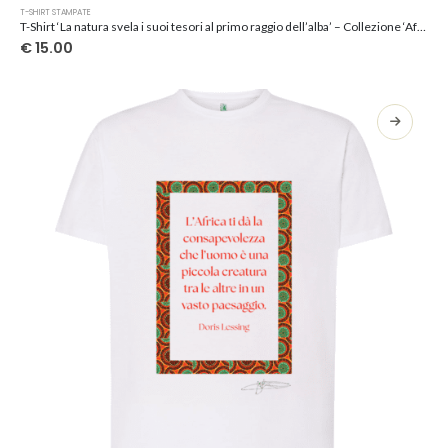
Questo
T-SHIRT STAMPATE
prodotto
T-Shirt ‘La natura svela i suoi tesori al primo raggio dell’alba’ – Collezione ‘Afrosicilian’
ha
€
15.00
più
varianti.
Le
opzioni
possono
essere
scelte
nella
pagina
del
prodotto