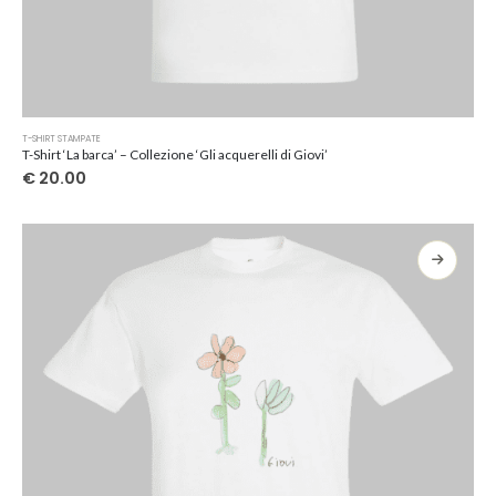
Questo
T-SHIRT STAMPATE
prodotto
T-Shirt ‘La barca’ – Collezione ‘Gli acquerelli di Giovi’
ha
€
20.00
più
varianti.
Le
opzioni
possono
essere
scelte
nella
pagina
del
prodotto