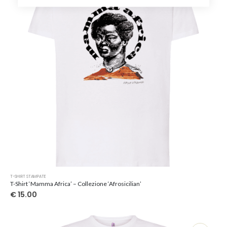
scelte
nella
pagina
del
prodotto
Questo
T-SHIRT STAMPATE
prodotto
T-Shirt ‘Mamma Africa’ – Collezione ‘Afrosicilian’
ha
€
15.00
più
varianti.
Le