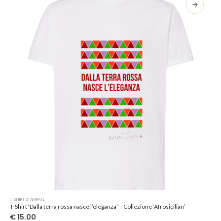
opzioni
possono
essere
scelte
nella
pagina
del
prodotto
Questo
T-SHIRT STAMPATE
prodotto
T-Shirt ‘Dalla terra rossa nasce l’eleganza’ – Collezione ‘Afrosicilian’
ha
€
15.00