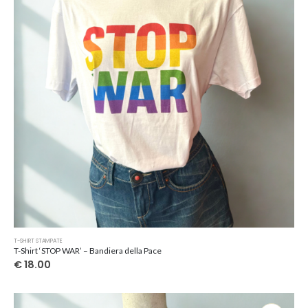
Questo
T-SHIRT STAMPATE
prodotto
T-Shirt ‘STOP WAR’ – Bandiera della Pace
ha
€
18.00
più
varianti.
Le