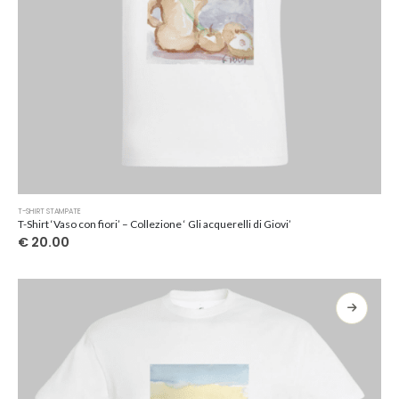
Questo
T-SHIRT STAMPATE
prodotto
T-Shirt ‘Vaso con fiori’ – Collezione ‘ Gli acquerelli di Giovi’
ha
€
20.00
più
varianti.
Le
opzioni
possono
essere
scelte
nella
pagina