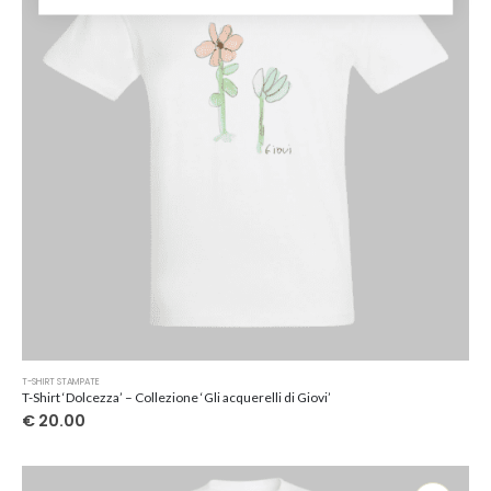
scelte
nella
pagina
del
prodotto
Questo
T-SHIRT STAMPATE
prodotto
T-Shirt ‘Dolcezza’ – Collezione ‘Gli acquerelli di Giovi’
ha
€
20.00
più
varianti.
Le