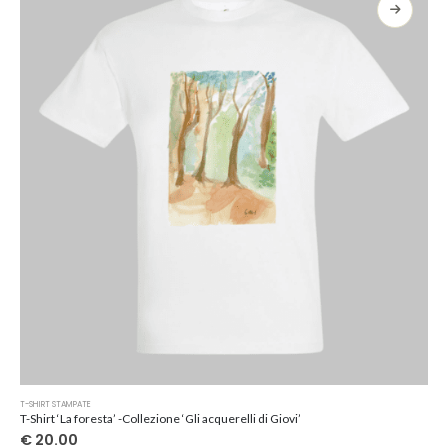
opzioni
possono
essere
scelte
nella
pagina
del
prodotto
Questo
T-SHIRT STAMPATE
prodotto
T-Shirt ‘La foresta’ -Collezione ‘Gli acquerelli di Giovi’
ha
€
20.00