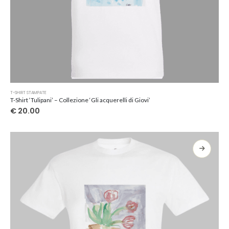
Questo
T-SHIRT STAMPATE
prodotto
T-Shirt ‘Tulipani’ – Collezione ‘Gli acquerelli di Giovi’
ha
€
20.00
più
varianti.
Le
opzioni
possono
essere
scelte
nella
pagina
del
prodotto