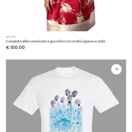
Questo
VINTAGE
prodotto
Completo abito smanicato e giacchino con motivi japanese style
ha
€
100.00
più
varianti.
Le
opzioni
possono
essere
scelte
nella
pagina
del
prodotto