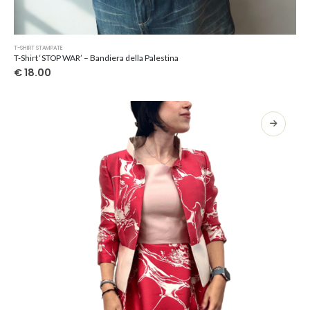
Questo
T-SHIRT STAMPATE
prodotto
T-Shirt ‘STOP WAR’ – Bandiera della Palestina
ha
€
18.00
più
varianti.
Le
opzioni
possono
essere
scelte
nella
pagina
del
prodotto