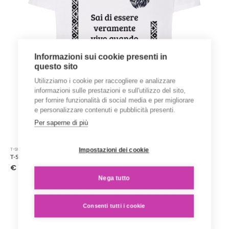
del
prodotto
Informazioni sui cookie presenti in
questo sito
Utilizziamo i cookie per raccogliere e analizzare
informazioni sulle prestazioni e sull'utilizzo del sito,
per fornire funzionalità di social media e per migliorare
e personalizzare contenuti e pubblicità presenti.
Per saperne di più
Questo
Impostazioni dei cookie
T-SHIRT STAMPATE
prodotto
T-Shirt ‘Karen Blixen’ – Collezione ‘Afrosicilian’
ha
€
15.00
più
Nega tutto
varianti.
Le
opzioni
Consenti tutti i cookie
possono
essere