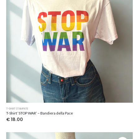
Questo
T-SHIRT STAMPATE
prodotto
T-Shirt ‘STOP WAR’ – Bandiera della Pace
ha
€
18.00
più
varianti.
Le