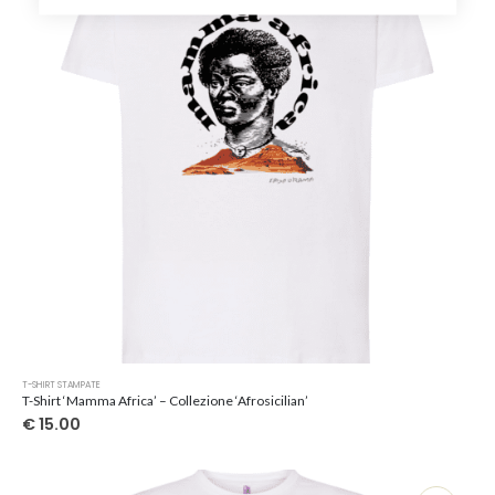
scelte
nella
pagina
del
prodotto
Questo
T-SHIRT STAMPATE
prodotto
T-Shirt ‘Mamma Africa’ – Collezione ‘Afrosicilian’
ha
€
15.00
più
varianti.
Le