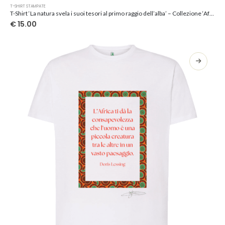
Questo
T-SHIRT STAMPATE
prodotto
T-Shirt ‘La natura svela i suoi tesori al primo raggio dell’alba’ – Collezione ‘Afrosicilian’
ha
€
15.00
più
varianti.
Le
opzioni
possono
essere
scelte
nella
pagina
del
prodotto