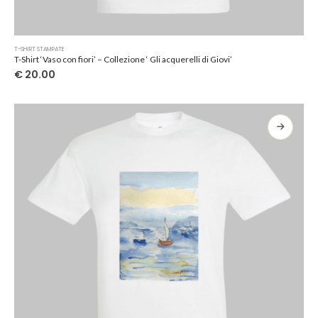
Questo
T-SHIRT STAMPATE
prodotto
T-Shirt ‘Vaso con fiori’ – Collezione ‘ Gli acquerelli di Giovi’
ha
€
20.00
più
varianti.
Le
opzioni
possono
essere
scelte
nella
pagina
del
prodotto