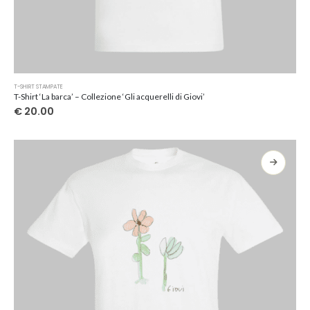
Questo
T-SHIRT STAMPATE
prodotto
T-Shirt ‘La barca’ – Collezione ‘Gli acquerelli di Giovi’
ha
€
20.00
più
varianti.
Le
opzioni
possono
essere
scelte
nella
pagina
del
prodotto