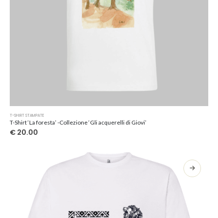
Questo
T-SHIRT STAMPATE
prodotto
T-Shirt ‘La foresta’ -Collezione ‘Gli acquerelli di Giovi’
ha
€
20.00
più
varianti.
Le
opzioni
possono
essere
scelte
nella
pagina