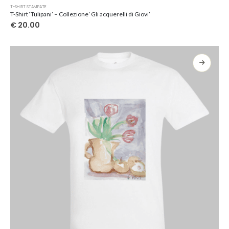
Questo
T-SHIRT STAMPATE
prodotto
T-Shirt ‘Tulipani’ – Collezione ‘Gli acquerelli di Giovi’
ha
€
20.00
più
varianti.
Le
opzioni
possono
essere
scelte
nella
pagina
del
prodotto