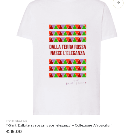
opzioni
possono
essere
scelte
nella
pagina
del
prodotto
Questo
T-SHIRT STAMPATE
prodotto
T-Shirt ‘Dalla terra rossa nasce l’eleganza’ – Collezione ‘Afrosicilian’
ha
€
15.00