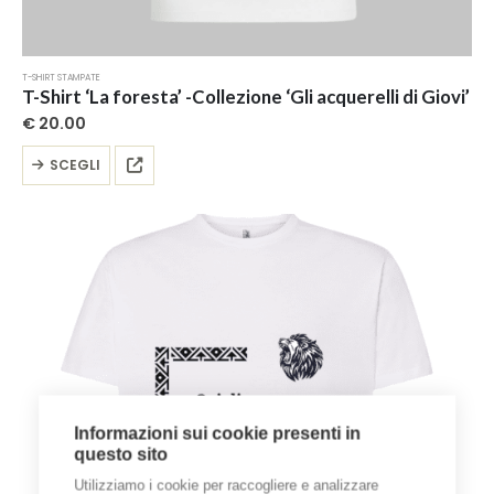
T-SHIRT STAMPATE
T-Shirt ‘La foresta’ -Collezione ‘Gli acquerelli di Giovi’
€
20.00
Questo
SCEGLI
prodotto
ha
più
varianti.
Le
opzioni
possono
essere
scelte
nella
pagina
del
Informazioni sui cookie presenti in
prodotto
questo sito
Utilizziamo i cookie per raccogliere e analizzare