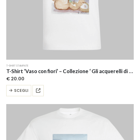
T-SHIRT STAMPATE
T-Shirt ‘Vaso con fiori’ – Collezione ‘ Gli acquerelli di Giovi’
€
20.00
Questo
SCEGLI
prodotto
ha
più
varianti.
Le
opzioni
possono
essere