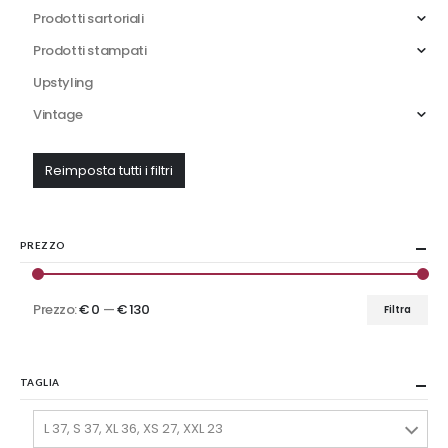
Prodotti sartoriali
prodotto
Prodotti stampati
Upstyling
Vintage
Reimposta tutti i filtri
PREZZO
Prezzo:
€ 0
—
€ 130
Filtra
Prezzo
Prezzo
Min
Max
TAGLIA
L 37, S 37, XL 36, XS 27, XXL 23