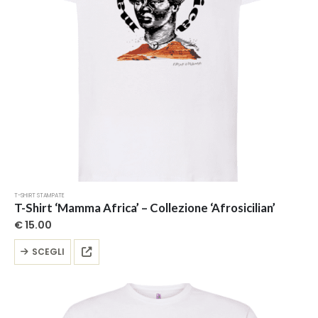
pagina
del
prodotto
T-SHIRT STAMPATE
T-Shirt ‘Mamma Africa’ – Collezione ‘Afrosicilian’
€
15.00
Questo
SCEGLI
prodotto
ha
più
varianti.
Le