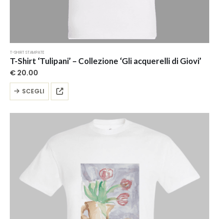
T-SHIRT STAMPATE
T-Shirt ‘Tulipani’ – Collezione ‘Gli acquerelli di Giovi’
€
20.00
Questo
SCEGLI
prodotto
ha
più
varianti.
Le
opzioni
possono
essere
scelte
nella
pagina
del
prodotto