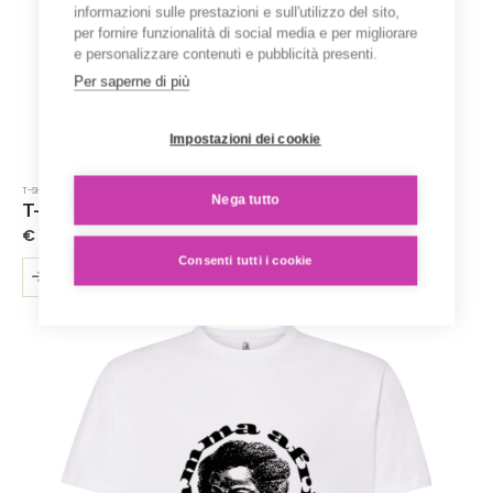
informazioni sulle prestazioni e sull'utilizzo del sito,
per fornire funzionalità di social media e per migliorare
e personalizzare contenuti e pubblicità presenti.
Per saperne di più
Impostazioni dei cookie
T-SHIRT STAMPATE
Nega tutto
T-Shirt ‘Karen Blixen’ – Collezione ‘Afrosicilian’
€
15.00
Consenti tutti i cookie
Questo
SCEGLI
prodotto
ha
più
varianti.
Le
opzioni
possono
essere
scelte
nella