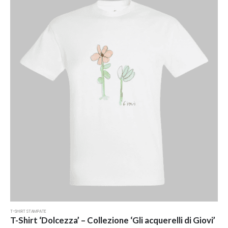
varianti.
Le
opzioni
possono
essere
scelte
nella
pagina
del
prodotto
T-SHIRT STAMPATE
T-Shirt ‘Dolcezza’ – Collezione ‘Gli acquerelli di Giovi’