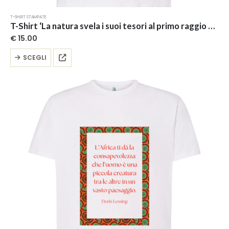
T-SHIRT STAMPATE
T-Shirt ‘La natura svela i suoi tesori al primo raggio dell’alba’ – Collezione ‘Afrosicilian’
€
15.00
Questo
SCEGLI
prodotto
ha
più
varianti.
Le
opzioni
possono
essere
scelte
nella
pagina
del
prodotto