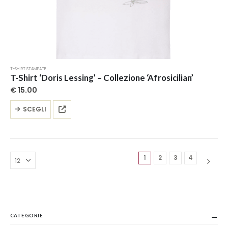
T-SHIRT STAMPATE
T-Shirt ‘Doris Lessing’ – Collezione ‘Afrosicilian’
€
15.00
Questo
SCEGLI
prodotto
ha
più
varianti.
Le
1
2
3
4
opzioni
possono
essere
scelte
nella
CATEGORIE
pagina
del