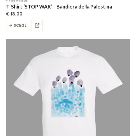
T-SHIRT STAMPATE
T-Shirt ‘STOP WAR’ – Bandiera della Palestina
€
18.00
Questo
SCEGLI
prodotto
ha
più
varianti.
Le
opzioni
possono
essere
scelte
nella
pagina
del
prodotto