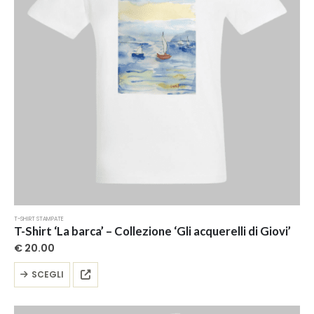
scelte
nella
pagina
del
prodotto
T-SHIRT STAMPATE
T-Shirt ‘La barca’ – Collezione ‘Gli acquerelli di Giovi’
€
20.00
Questo
SCEGLI
prodotto
ha
più