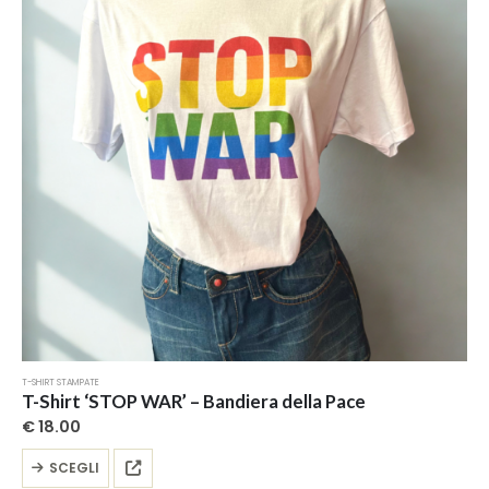
T-SHIRT STAMPATE
T-Shirt ‘STOP WAR’ – Bandiera della Pace
€
18.00
Questo
SCEGLI
prodotto