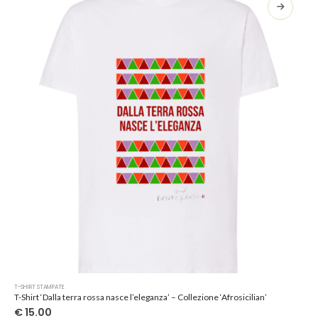
opzioni
possono
essere
scelte
nella
pagina
del
prodotto
Questo
T-SHIRT STAMPATE
prodotto
T-Shirt ‘Dalla terra rossa nasce l’eleganza’ – Collezione ‘Afrosicilian’
ha
€
15.00