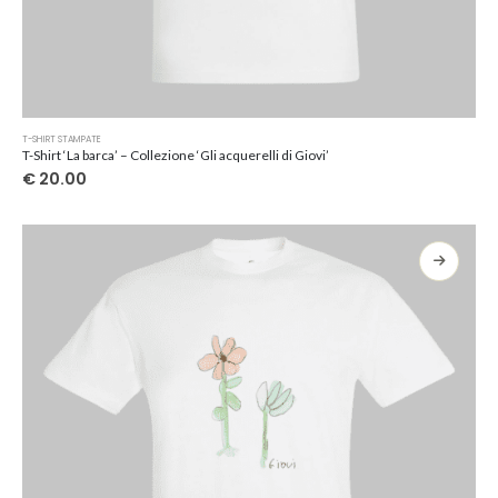
Questo
T-SHIRT STAMPATE
prodotto
T-Shirt ‘La barca’ – Collezione ‘Gli acquerelli di Giovi’
ha
€
20.00
più
varianti.
Le
opzioni
possono
essere
scelte
nella
pagina
del
prodotto