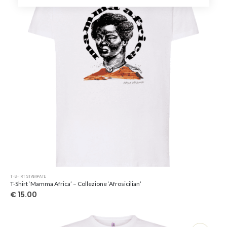
scelte
nella
pagina
del
prodotto
Questo
T-SHIRT STAMPATE
prodotto
T-Shirt ‘Mamma Africa’ – Collezione ‘Afrosicilian’
ha
€
15.00
più
varianti.
Le