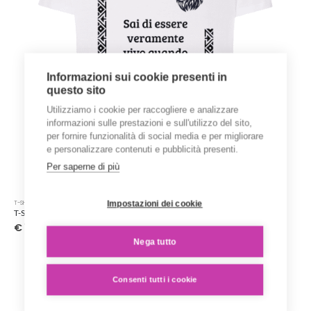
del
prodotto
Informazioni sui cookie presenti in
questo sito
Utilizziamo i cookie per raccogliere e analizzare
informazioni sulle prestazioni e sull'utilizzo del sito,
per fornire funzionalità di social media e per migliorare
e personalizzare contenuti e pubblicità presenti.
Per saperne di più
Questo
Impostazioni dei cookie
T-SHIRT STAMPATE
prodotto
T-Shirt ‘Karen Blixen’ – Collezione ‘Afrosicilian’
ha
€
15.00
più
Nega tutto
varianti.
Le
opzioni
Consenti tutti i cookie
possono
essere