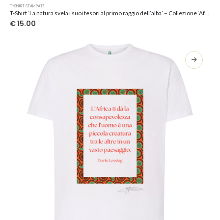
Questo
T-SHIRT STAMPATE
prodotto
T-Shirt ‘La natura svela i suoi tesori al primo raggio dell’alba’ – Collezione ‘Afrosicilian’
ha
€
15.00
più
varianti.
Le
opzioni
possono
essere
scelte
nella
pagina
del
prodotto