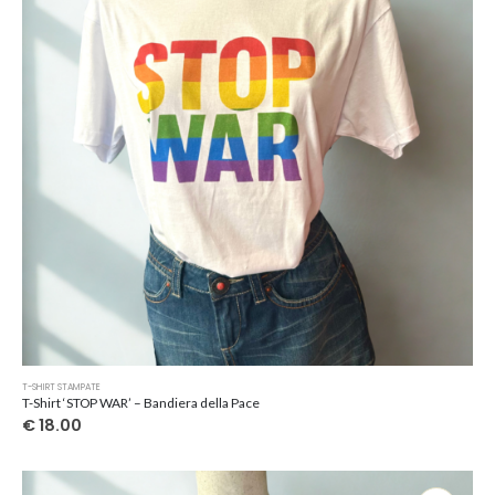
Questo
T-SHIRT STAMPATE
prodotto
T-Shirt ‘STOP WAR’ – Bandiera della Pace
ha
€
18.00
più
varianti.
Le