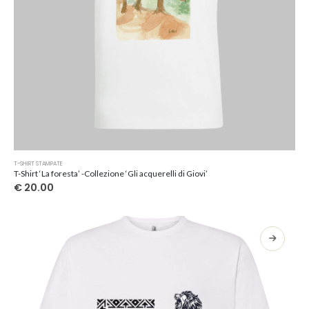
Questo
T-SHIRT STAMPATE
prodotto
T-Shirt ‘La foresta’ -Collezione ‘Gli acquerelli di Giovi’
ha
€
20.00
più
varianti.
Le
opzioni
possono
essere
scelte
nella
pagina