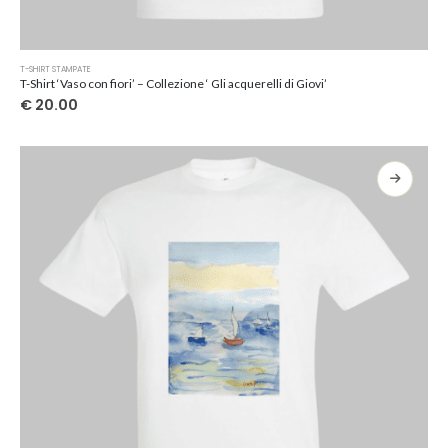
Questo
T-SHIRT STAMPATE
prodotto
T-Shirt ‘Vaso con fiori’ – Collezione ‘ Gli acquerelli di Giovi’
ha
€
20.00
più
varianti.
Le
opzioni
possono
essere
scelte
nella
pagina
del
prodotto