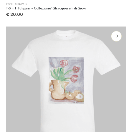
Questo
T-SHIRT STAMPATE
prodotto
T-Shirt ‘Tulipani’ – Collezione ‘Gli acquerelli di Giovi’
ha
€
20.00
più
varianti.
Le
opzioni
possono
essere
scelte
nella
pagina
del
prodotto