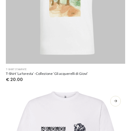
Questo
T-SHIRT STAMPATE
prodotto
T-Shirt ‘La foresta’ -Collezione ‘Gli acquerelli di Giovi’
ha
€
20.00
più
varianti.
Le
opzioni
possono
essere
scelte
nella
pagina