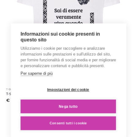
del
prodotto
Informazioni sui cookie presenti in
questo sito
Utilizziamo i cookie per raccogliere e analizzare
informazioni sulle prestazioni e sull'utilizzo del sito,
per fornire funzionalità di social media e per migliorare
e personalizzare contenuti e pubblicità presenti.
Per saperne di più
Questo
Impostazioni dei cookie
T-SHIRT STAMPATE
prodotto
T-Shirt ‘Karen Blixen’ – Collezione ‘Afrosicilian’
ha
€
15.00
più
Nega tutto
varianti.
Le
opzioni
Consenti tutti i cookie
possono
essere