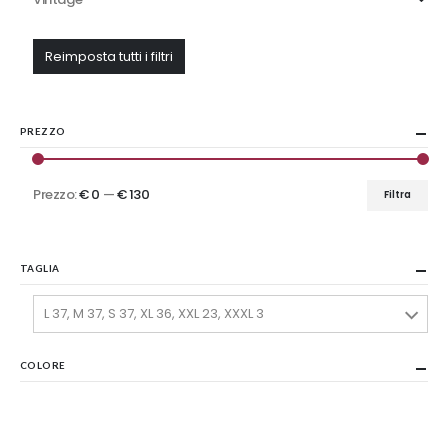
Reimposta tutti i filtri
PREZZO
Prezzo:
€ 0
—
€ 130
Filtra
Prezzo
Prezzo
Min
Max
TAGLIA
L 37, M 37, S 37, XL 36, XXL 23, XXXL 3
COLORE