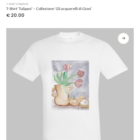
Questo
T-SHIRT STAMPATE
prodotto
T-Shirt ‘Tulipani’ – Collezione ‘Gli acquerelli di Giovi’
ha
€
20.00
più
varianti.
Le
opzioni
possono
essere
scelte
nella
pagina
del
prodotto