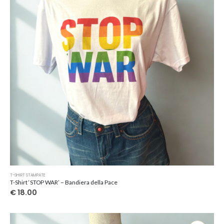
Questo
T-SHIRT STAMPATE
prodotto
T-Shirt ‘STOP WAR’ – Bandiera della Pace
ha
€
18.00
più
varianti.
Le