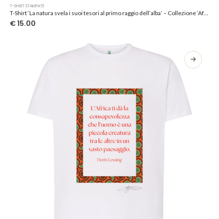
Questo
T-SHIRT STAMPATE
prodotto
T-Shirt ‘La natura svela i suoi tesori al primo raggio dell’alba’ – Collezione ‘Afrosicilian’
ha
€
15.00
più
varianti.
Le
opzioni
possono
essere
scelte
nella
pagina
del
prodotto