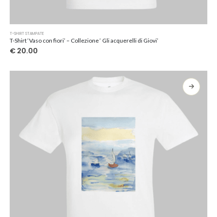
Questo
T-SHIRT STAMPATE
prodotto
T-Shirt ‘Vaso con fiori’ – Collezione ‘ Gli acquerelli di Giovi’
ha
€
20.00
più
varianti.
Le
opzioni
possono
essere
scelte
nella
pagina
del
prodotto