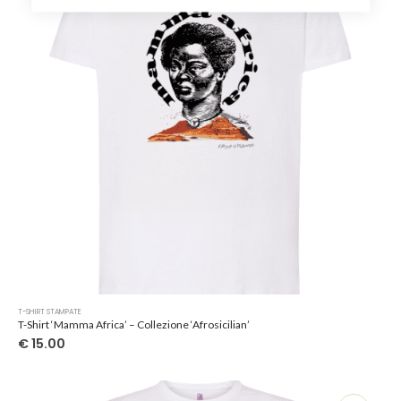
scelte
nella
pagina
del
prodotto
Questo
T-SHIRT STAMPATE
prodotto
T-Shirt ‘Mamma Africa’ – Collezione ‘Afrosicilian’
ha
€
15.00
più
varianti.
Le