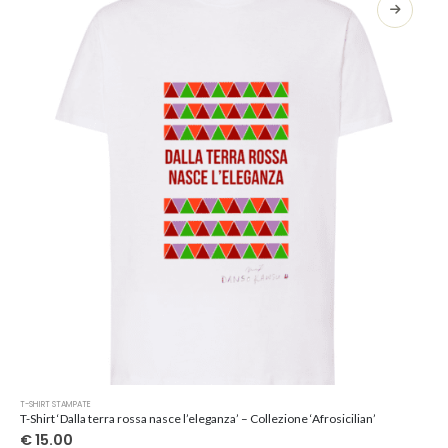
opzioni
possono
essere
scelte
nella
pagina
del
prodotto
Questo
T-SHIRT STAMPATE
prodotto
T-Shirt ‘Dalla terra rossa nasce l’eleganza’ – Collezione ‘Afrosicilian’
ha
€
15.00