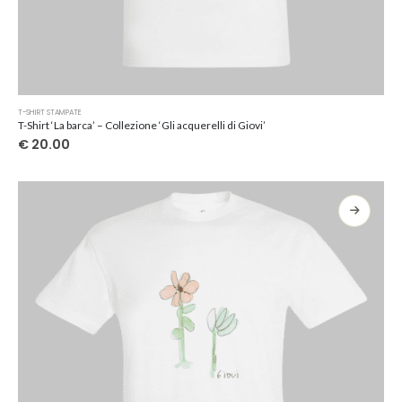
Questo
T-SHIRT STAMPATE
prodotto
T-Shirt ‘La barca’ – Collezione ‘Gli acquerelli di Giovi’
ha
€
20.00
più
varianti.
Le
opzioni
possono
essere
scelte
nella
pagina
del
prodotto