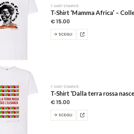
possono
T-SHIRT STAMPATE
essere
T-Shirt ‘Mamma Africa’ – Collez
scelte
€
15.00
nella
pagina
Questo
SCEGLI
del
prodotto
prodotto
ha
più
varianti.
Le
opzioni
possono
T-SHIRT STAMPATE
essere
T-Shirt ‘Dalla terra rossa nasce
scelte
€
15.00
nella
pagina
Questo
SCEGLI
del
prodotto
prodotto
ha