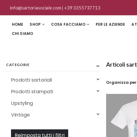
info@sartoriasociale.com
|
+39 3355737713
HOME
SHOP
COSA FACCIAMO
PER LE AZIENDE
AT
CHI SIAMO
Articoli sar
CATEGORIE
Prodotti sartoriali
Organizza per
Prodotti stampati
Upstyling
Vintage
Reimposta tutti i filtri