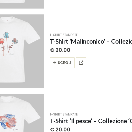
più
varianti.
Le
opzioni
possono
T-SHIRT STAMPATE
essere
T-Shirt ‘Malinconico’ – Collezio
scelte
€
20.00
nella
pagina
Questo
SCEGLI
del
prodotto
prodotto
ha
più
varianti.
Le
opzioni
possono
T-SHIRT STAMPATE
essere
T-Shirt ‘Il pesce’ – Collezione ‘
scelte
€
20.00
nella