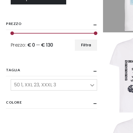
PREZZO
Prezzo:
€ 0
—
€ 130
Filtra
Prezzo
Prezzo
Min
Max
TAGLIA
50 1, XXL 23, XXXL 3
COLORE