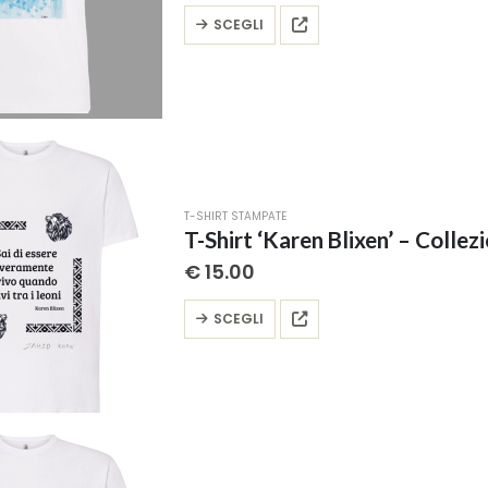
Questo
SCEGLI
prodotto
ha
più
varianti.
Le
opzioni
possono
T-SHIRT STAMPATE
essere
T-Shirt ‘Karen Blixen’ – Collezi
scelte
€
15.00
nella
pagina
Questo
SCEGLI
del
prodotto
prodotto
ha
più
varianti.
Le
opzioni