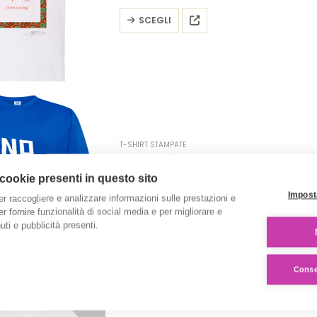
pagina
Questo
SCEGLI
del
prodotto
prodotto
ha
più
varianti.
Le
opzioni
possono
T-SHIRT STAMPATE
essere
T-Shirt ‘NO MAFIA’
scelte
€
15.00
 cookie presenti in questo sito
nella
Impost
er raccogliere e analizzare informazioni sulle prestazioni e
pagina
Questo
SCEGLI
 per fornire funzionalità di social media e per migliorare e
del
prodotto
ti e pubblicità presenti.
prodotto
ha
più
Consen
varianti.
Le
opzioni