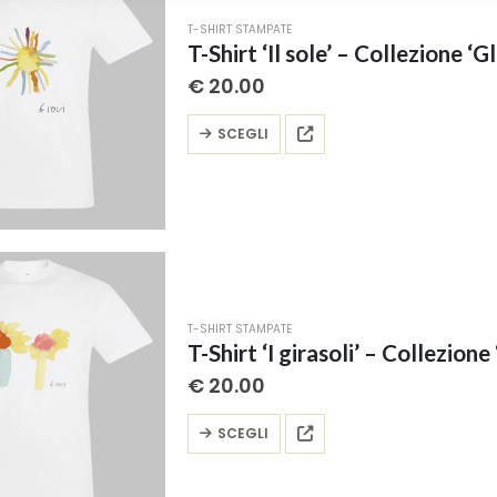
possono
T-SHIRT STAMPATE
essere
T-Shirt ‘Il sole’ – Collezione ‘Gl
scelte
€
20.00
nella
pagina
Questo
SCEGLI
del
prodotto
prodotto
ha
più
varianti.
Le
opzioni
possono
T-SHIRT STAMPATE
essere
T-Shirt ‘I girasoli’ – Collezione 
scelte
€
20.00
nella
pagina
Questo
SCEGLI
del
prodotto
prodotto
ha