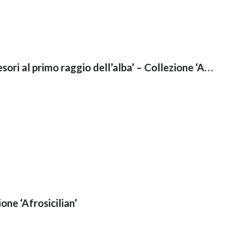
T-Shirt ‘La natura svela i suoi tesori al primo raggio dell’alba’ – Collezione ‘Afrosicilian’
ione ‘Afrosicilian’