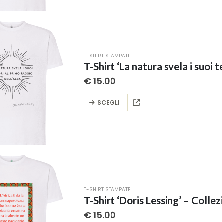
più
varianti.
Le
opzioni
possono
T-SHIRT STAMPATE
essere
scelte
€
15.00
nella
pagina
Questo
SCEGLI
del
prodotto
prodotto
ha
più
varianti.
Le
opzioni
possono
T-SHIRT STAMPATE
essere
T-Shirt ‘Doris Lessing’ – Collez
scelte
€
15.00
nella