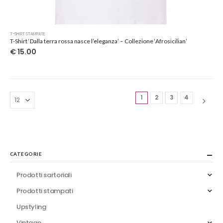
Questo
T-SHIRT STAMPATE
prodotto
T-Shirt ‘Dalla terra rossa nasce l’eleganza’ – Collezione ‘Afrosicilian’
ha
€
15.00
più
varianti.
Le
opzioni
1
2
3
4
possono
essere
scelte
nella
pagina
del
CATEGORIE
prodotto
Prodotti sartoriali
Prodotti stampati
Upstyling
Vintage