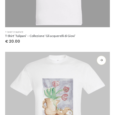
Questo
T-SHIRT STAMPATE
prodotto
T-Shirt ‘Tulipani’ – Collezione ‘Gli acquerelli di Giovi’
ha
€
20.00
più
varianti.
Le
opzioni
possono
essere
scelte
nella
pagina
del
prodotto