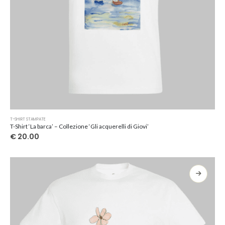
Questo
T-SHIRT STAMPATE
prodotto
T-Shirt ‘La barca’ – Collezione ‘Gli acquerelli di Giovi’
ha
€
20.00
più
varianti.
Le
opzioni
possono
essere
scelte
nella
pagina