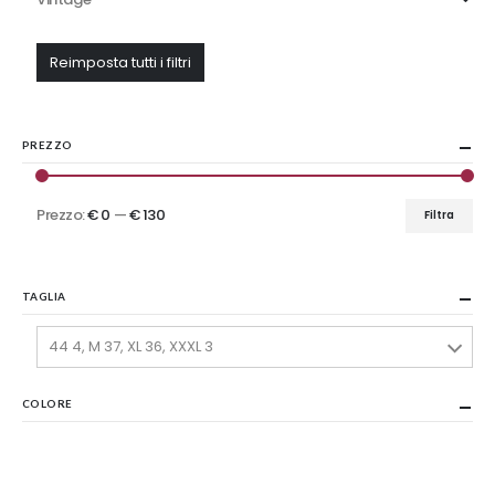
Reimposta tutti i filtri
PREZZO
Prezzo:
€ 0
—
€ 130
Filtra
Prezzo
Prezzo
Min
Max
TAGLIA
44 4, M 37, XL 36, XXXL 3
COLORE