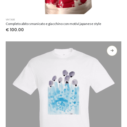
Questo
VINTAGE
prodotto
Completo abito smanicato e giacchino con motivi japanese style
ha
€
100.00
più
varianti.
Le
opzioni
possono
essere
scelte
nella
pagina
del
prodotto