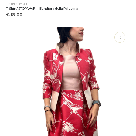
Questo
T-SHIRT STAMPATE
prodotto
T-Shirt ‘STOP WAR’ – Bandiera della Palestina
ha
€
18.00
più
varianti.
Le
opzioni
possono
essere
scelte
nella
pagina
del
prodotto