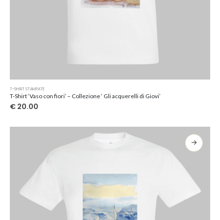
Questo
T-SHIRT STAMPATE
prodotto
T-Shirt ‘Vaso con fiori’ – Collezione ‘ Gli acquerelli di Giovi’
ha
€
20.00
più
varianti.
Le
opzioni
possono
essere
scelte
nella
pagina
del
prodotto