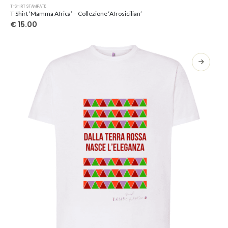
Questo
T-SHIRT STAMPATE
prodotto
T-Shirt ‘Mamma Africa’ – Collezione ‘Afrosicilian’
ha
€
15.00
più
varianti.
Le
opzioni
possono
essere
scelte
nella
pagina
del
prodotto