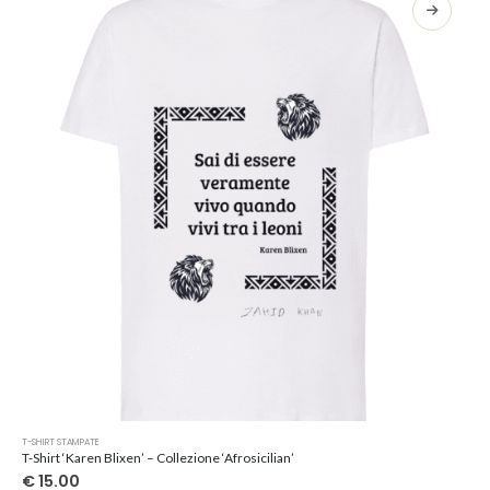
opzioni
possono
essere
scelte
nella
pagina
del
prodotto
Questo
T-SHIRT STAMPATE
prodotto
T-Shirt ‘Karen Blixen’ – Collezione ‘Afrosicilian’
ha
€
15.00