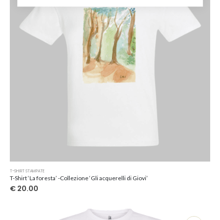
scelte
nella
pagina
del
prodotto
Questo
T-SHIRT STAMPATE
prodotto
T-Shirt ‘La foresta’ -Collezione ‘Gli acquerelli di Giovi’
ha
€
20.00
più
varianti.
Le