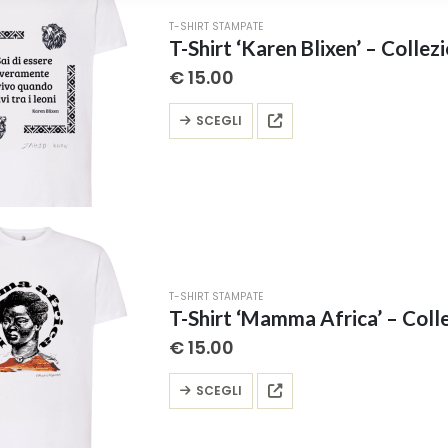
possono
T-SHIRT STAMPATE
essere
T-Shirt ‘Karen Blixen’ – Collezi
scelte
€
15.00
nella
pagina
Questo
SCEGLI
del
prodotto
prodotto
ha
più
varianti.
Le
opzioni
possono
T-SHIRT STAMPATE
essere
T-Shirt ‘Mamma Africa’ – Collez
scelte
€
15.00
nella
pagina
Questo
SCEGLI
del
prodotto
prodotto
ha