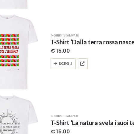
più
varianti.
Le
opzioni
possono
T-SHIRT STAMPATE
essere
T-Shirt ‘Dalla terra rossa nasce
scelte
€
15.00
nella
pagina
Questo
SCEGLI
del
prodotto
prodotto
ha
più
varianti.
Le
opzioni
possono
T-SHIRT STAMPATE
essere
scelte
€
15.00
nella