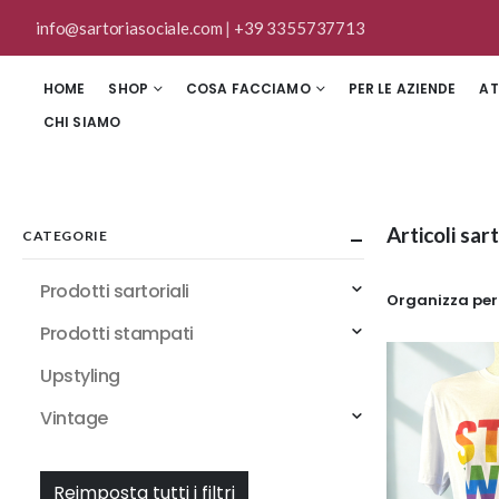
info@sartoriasociale.com
|
+39 3355737713
HOME
SHOP
COSA FACCIAMO
PER LE AZIENDE
AT
CHI SIAMO
Articoli sar
CATEGORIE
Prodotti sartoriali
Organizza per
Prodotti stampati
Upstyling
Vintage
Reimposta tutti i filtri