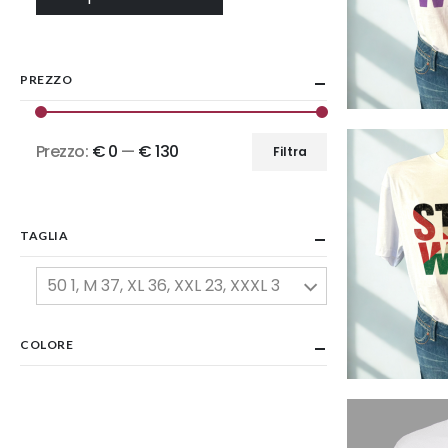
PREZZO
Prezzo:
€ 0
—
€ 130
Filtra
Prezzo
Prezzo
Min
Max
TAGLIA
50 1, M 37, XL 36, XXL 23, XXXL 3
COLORE