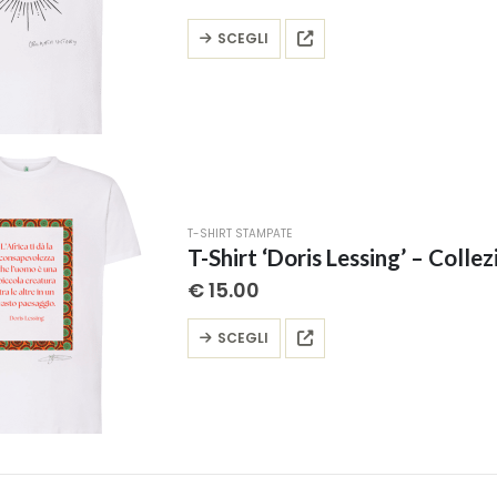
pagina
Questo
SCEGLI
del
prodotto
prodotto
ha
più
varianti.
Le
opzioni
possono
T-SHIRT STAMPATE
essere
T-Shirt ‘Doris Lessing’ – Collez
scelte
€
15.00
nella
pagina
Questo
SCEGLI
del
prodotto
prodotto
ha
più
varianti.
Le
opzioni