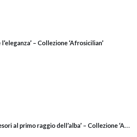
 l’eleganza’ – Collezione ‘Afrosicilian’
T-Shirt ‘La natura svela i suoi tesori al primo raggio dell’alba’ – Collezione ‘Afrosicilian’