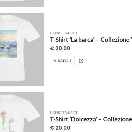
più
varianti.
Le
opzioni
possono
T-SHIRT STAMPATE
essere
T-Shirt ‘La barca’ – Collezione ‘
scelte
€
20.00
nella
pagina
Questo
SCEGLI
del
prodotto
prodotto
ha
più
varianti.
Le
opzioni
possono
T-SHIRT STAMPATE
essere
T-Shirt ‘Dolcezza’ – Collezione 
scelte
€
20.00
nella