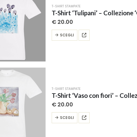
possono
T-SHIRT STAMPATE
essere
T-Shirt ‘Tulipani’ – Collezione ‘
scelte
€
20.00
nella
pagina
Questo
SCEGLI
del
prodotto
prodotto
ha
più
varianti.
Le
opzioni
possono
T-SHIRT STAMPATE
essere
T-Shirt ‘Vaso con fiori’ – Collez
scelte
€
20.00
nella
pagina
Questo
SCEGLI
del
prodotto
prodotto
ha