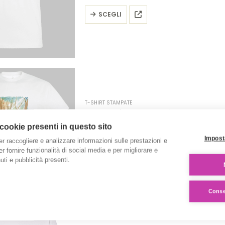
pagina
Questo
SCEGLI
del
prodotto
prodotto
ha
più
varianti.
Le
opzioni
possono
T-SHIRT STAMPATE
essere
T-Shirt ‘La foresta’ -Collezione 
scelte
€
20.00
 cookie presenti in questo sito
nella
Impost
er raccogliere e analizzare informazioni sulle prestazioni e
pagina
Questo
SCEGLI
 per fornire funzionalità di social media e per migliorare e
del
prodotto
ti e pubblicità presenti.
prodotto
ha
più
Consen
varianti.
Le
opzioni