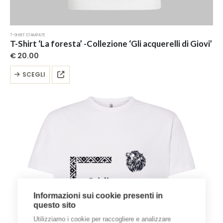
T-SHIRT STAMPATE
T-Shirt ‘La foresta’ -Collezione ‘Gli acquerelli di Giovi’
€
20.00
Questo
SCEGLI
prodotto
ha
più
varianti.
Le
opzioni
possono
essere
scelte
nella
pagina
del
Informazioni sui cookie presenti in
prodotto
questo sito
Utilizziamo i cookie per raccogliere e analizzare