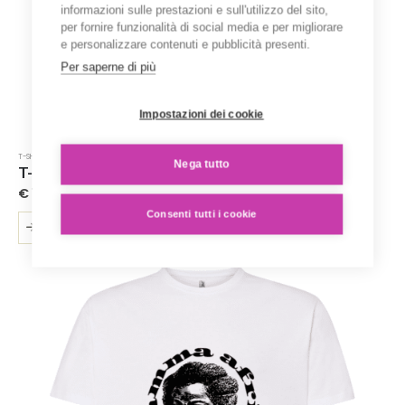
informazioni sulle prestazioni e sull'utilizzo del sito,
per fornire funzionalità di social media e per migliorare
e personalizzare contenuti e pubblicità presenti.
Per saperne di più
Impostazioni dei cookie
T-SHIRT STAMPATE
Nega tutto
T-Shirt ‘Karen Blixen’ – Collezione ‘Afrosicilian’
€
15.00
Consenti tutti i cookie
Questo
SCEGLI
prodotto
ha
più
varianti.
Le
opzioni
possono
essere
scelte
nella