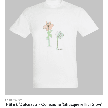
varianti.
Le
opzioni
possono
essere
scelte
nella
pagina
del
prodotto
T-SHIRT STAMPATE
T-Shirt ‘Dolcezza’ – Collezione ‘Gli acquerelli di Giovi’