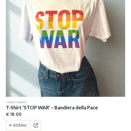
T-SHIRT STAMPATE
T-Shirt ‘STOP WAR’ – Bandiera della Pace
€
18.00
Questo
SCEGLI
prodotto