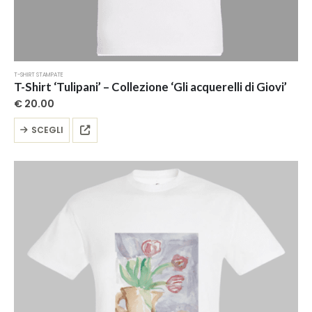
T-SHIRT STAMPATE
T-Shirt ‘Tulipani’ – Collezione ‘Gli acquerelli di Giovi’
€
20.00
Questo
SCEGLI
prodotto
ha
più
varianti.
Le
opzioni
possono
essere
scelte
nella
pagina
del
prodotto