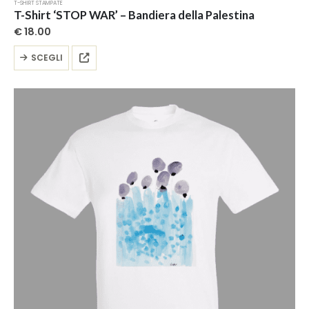
T-SHIRT STAMPATE
T-Shirt ‘STOP WAR’ – Bandiera della Palestina
€
18.00
Questo
SCEGLI
prodotto
ha
più
varianti.
Le
opzioni
possono
essere
scelte
nella
pagina
del
prodotto