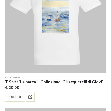
scelte
nella
pagina
del
prodotto
T-SHIRT STAMPATE
T-Shirt ‘La barca’ – Collezione ‘Gli acquerelli di Giovi’
€
20.00
Questo
SCEGLI
prodotto
ha
più