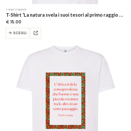
T-SHIRT STAMPATE
T-Shirt ‘La natura svela i suoi tesori al primo raggio dell’alba’ – Collezione ‘Afrosicilian’
€
15.00
Questo
SCEGLI
prodotto
ha
più
varianti.
Le
opzioni
possono
essere
scelte
nella
pagina
del
prodotto