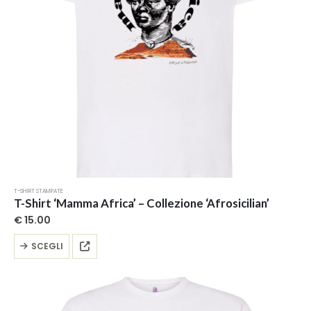
pagina
del
prodotto
T-SHIRT STAMPATE
T-Shirt ‘Mamma Africa’ – Collezione ‘Afrosicilian’
€
15.00
Questo
SCEGLI
prodotto
ha
più
varianti.
Le