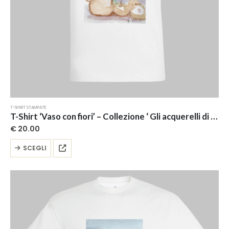
T-SHIRT STAMPATE
T-Shirt ‘Vaso con fiori’ – Collezione ‘ Gli acquerelli di Giovi’
€
20.00
Questo
SCEGLI
prodotto
ha
più
varianti.
Le
opzioni
possono
essere