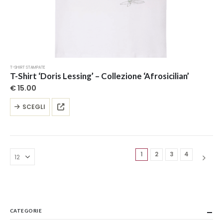
T-SHIRT STAMPATE
T-Shirt ‘Doris Lessing’ – Collezione ‘Afrosicilian’
€
15.00
Questo
SCEGLI
prodotto
ha
più
varianti.
Le
1
2
3
4
opzioni
possono
essere
scelte
nella
CATEGORIE
pagina
del