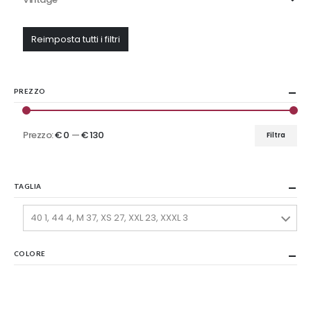
Reimposta tutti i filtri
PREZZO
Prezzo:
€ 0
—
€ 130
Filtra
Prezzo
Prezzo
Min
Max
TAGLIA
40 1, 44 4, M 37, XS 27, XXL 23, XXXL 3
COLORE