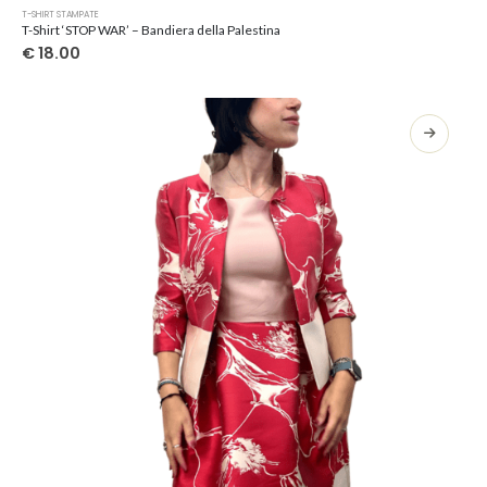
Questo
T-SHIRT STAMPATE
prodotto
T-Shirt ‘STOP WAR’ – Bandiera della Palestina
ha
€
18.00
più
varianti.
Le
opzioni
possono
essere
scelte
nella
pagina
del
prodotto