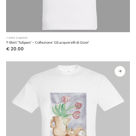
Questo
T-SHIRT STAMPATE
prodotto
T-Shirt ‘Tulipani’ – Collezione ‘Gli acquerelli di Giovi’
ha
€
20.00
più
varianti.
Le
opzioni
possono
essere
scelte
nella
pagina
del
prodotto