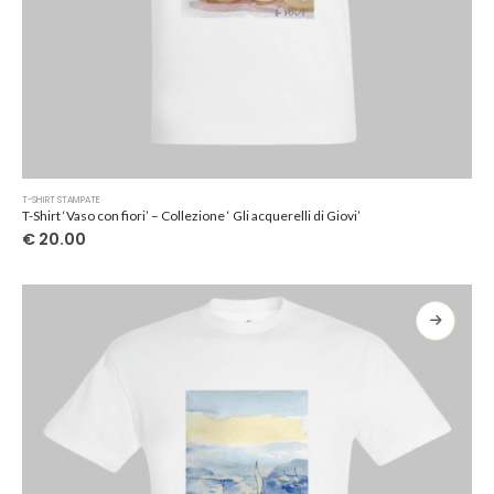
Questo
T-SHIRT STAMPATE
prodotto
T-Shirt ‘Vaso con fiori’ – Collezione ‘ Gli acquerelli di Giovi’
ha
€
20.00
più
varianti.
Le
opzioni
possono
essere
scelte
nella
pagina
del
prodotto