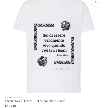
opzioni
possono
essere
scelte
nella
pagina
del
prodotto
Questo
T-SHIRT STAMPATE
prodotto
T-Shirt ‘Karen Blixen’ – Collezione ‘Afrosicilian’
ha
€
15.00