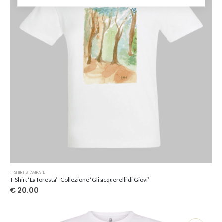
scelte
nella
pagina
del
prodotto
Questo
T-SHIRT STAMPATE
prodotto
T-Shirt ‘La foresta’ -Collezione ‘Gli acquerelli di Giovi’
ha
€
20.00
più
varianti.
Le