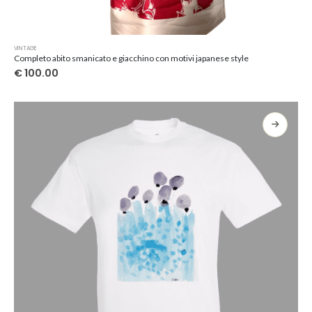
Questo
VINTAGE
prodotto
Completo abito smanicato e giacchino con motivi japanese style
ha
€
100.00
più
varianti.
Le
opzioni
possono
essere
scelte
nella
pagina
del
prodotto