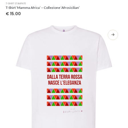
Questo
T-SHIRT STAMPATE
prodotto
T-Shirt ‘Mamma Africa’ – Collezione ‘Afrosicilian’
ha
€
15.00
più
varianti.
Le
opzioni
possono
essere
scelte
nella
pagina
del
prodotto