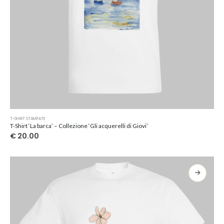
Questo
T-SHIRT STAMPATE
prodotto
T-Shirt ‘La barca’ – Collezione ‘Gli acquerelli di Giovi’
ha
€
20.00
più
varianti.
Le
opzioni
possono
essere
scelte
nella
pagina