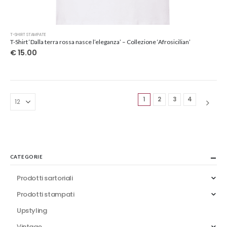
Questo
T-SHIRT STAMPATE
prodotto
T-Shirt ‘Dalla terra rossa nasce l’eleganza’ – Collezione ‘Afrosicilian’
ha
€
15.00
più
varianti.
Le
opzioni
1
2
3
4
possono
essere
scelte
nella
pagina
del
CATEGORIE
prodotto
Prodotti sartoriali
Prodotti stampati
Upstyling
Vintage