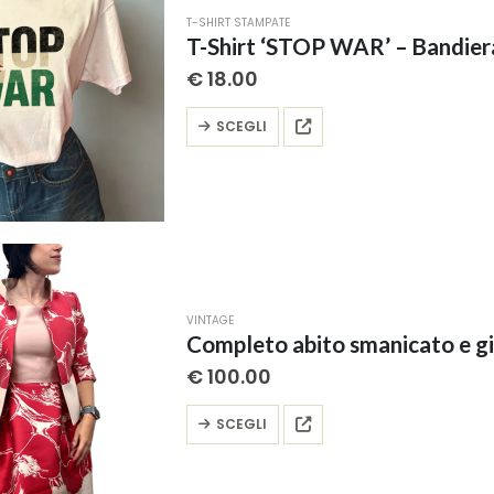
possono
T-SHIRT STAMPATE
essere
T-Shirt ‘STOP WAR’ – Bandiera
scelte
€
18.00
nella
pagina
Questo
SCEGLI
del
prodotto
prodotto
ha
più
varianti.
Le
opzioni
possono
VINTAGE
essere
Completo abito smanicato e gi
scelte
€
100.00
nella
pagina
Questo
SCEGLI
del
prodotto
prodotto
ha