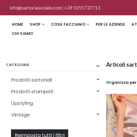
info@sartoriasociale.com
|
+39 3355737713
HOME
SHOP
COSA FACCIAMO
PER LE AZIENDE
AT
CHI SIAMO
Articoli sar
CATEGORIE
Prodotti sartoriali
Organizza per
Prodotti stampati
Upstyling
Vintage
Reimposta tutti i filtri