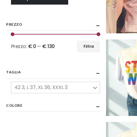
PREZZO
Prezzo:
€ 0
—
€ 130
Filtra
Prezzo
Prezzo
Min
Max
TAGLIA
42 3, L 37, XL 36, XXXL 3
COLORE