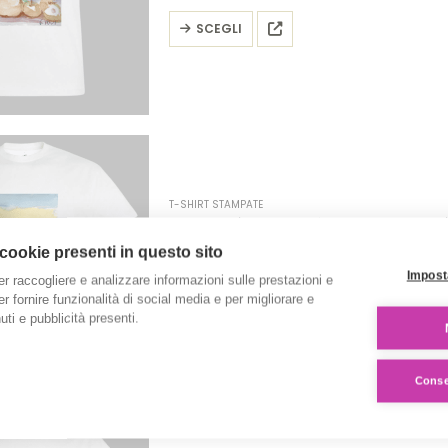
pagina
Questo
SCEGLI
del
prodotto
prodotto
ha
più
varianti.
Le
opzioni
possono
T-SHIRT STAMPATE
essere
T-Shirt ‘La barca’ – Collezione ‘
scelte
€
20.00
 cookie presenti in questo sito
nella
Impost
er raccogliere e analizzare informazioni sulle prestazioni e
pagina
Questo
SCEGLI
 per fornire funzionalità di social media e per migliorare e
del
prodotto
ti e pubblicità presenti.
prodotto
ha
più
Consen
varianti.
Le
opzioni