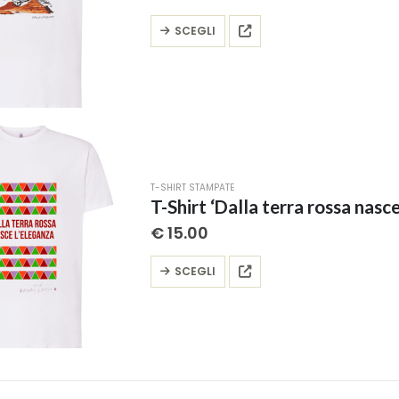
pagina
Questo
SCEGLI
del
prodotto
prodotto
ha
più
varianti.
Le
opzioni
possono
T-SHIRT STAMPATE
essere
T-Shirt ‘Dalla terra rossa nasce
scelte
€
15.00
nella
pagina
Questo
SCEGLI
del
prodotto
prodotto
ha
più
varianti.
Le
opzioni