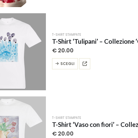
più
varianti.
Le
opzioni
possono
T-SHIRT STAMPATE
essere
T-Shirt ‘Tulipani’ – Collezione ‘
scelte
€
20.00
nella
pagina
Questo
SCEGLI
del
prodotto
prodotto
ha
più
varianti.
Le
opzioni
possono
T-SHIRT STAMPATE
essere
T-Shirt ‘Vaso con fiori’ – Collez
scelte
€
20.00
nella