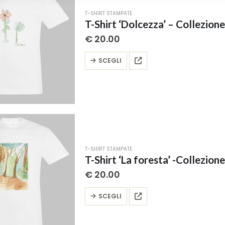
possono
T-SHIRT STAMPATE
essere
T-Shirt ‘Dolcezza’ – Collezione 
scelte
€
20.00
nella
pagina
Questo
SCEGLI
del
prodotto
prodotto
ha
più
varianti.
Le
opzioni
possono
T-SHIRT STAMPATE
essere
T-Shirt ‘La foresta’ -Collezione 
scelte
€
20.00
nella
pagina
Questo
SCEGLI
del
prodotto
prodotto
ha