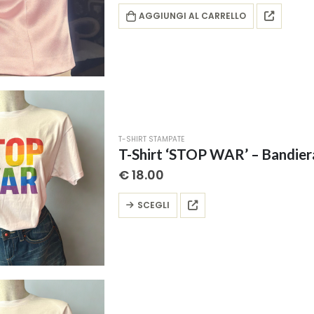
AGGIUNGI AL CARRELLO
T-SHIRT STAMPATE
T-Shirt ‘STOP WAR’ – Bandier
€
18.00
Questo
SCEGLI
prodotto
ha
più
varianti.
Le
opzioni