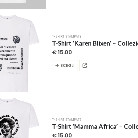
più
varianti.
Le
opzioni
possono
T-SHIRT STAMPATE
essere
T-Shirt ‘Karen Blixen’ – Collezi
scelte
€
15.00
nella
pagina
Questo
SCEGLI
del
prodotto
prodotto
ha
più
varianti.
Le
opzioni
possono
T-SHIRT STAMPATE
essere
T-Shirt ‘Mamma Africa’ – Collez
scelte
€
15.00
nella