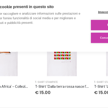
T-SHIRT STAMPATE
T-SHIRT S
prodotto
prodott
T-Shirt ‘La barca’ – Collezione ‘Gli acquerelli di Giovi’
T-Shirt ‘Dolcezza’ – Collezione ‘Gli acquerelli di Giovi’
 cookie presenti in questo sito
ha
ha
€
20.00
€
20.
Impost
er raccogliere e analizzare informazioni sulle prestazioni e
più
più
 per fornire funzionalità di social media e per migliorare e
varianti.
varianti.
ti e pubblicità presenti.
Le
Le
opzioni
opzioni
possono
possono
Consen
essere
essere
scelte
scelte
nella
nella
pagina
pagina
del
del
prodotto
prodott
Questo
Questo
T-SHIRT STAMPATE
T-SHIRT S
prodotto
prodott
T-Shirt ‘Mamma Africa’ – Collezione ‘Afrosicilian’
T-Shirt ‘Dalla terra rossa nasce l’eleganza’ – Collezione ‘Afrosicilian’
ha
ha
€
15.00
€
15.0
più
più
varianti.
varianti.