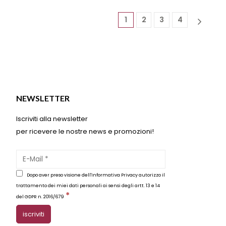
Le
opzioni
1
2
3
4
possono
essere
scelte
nella
pagina
del
o
prodotto
NEWSLETTER
Iscriviti alla newsletter
per ricevere le nostre news e promozioni!
Dopo aver preso visione dell'Informativa Privacy autorizzo il
trattamento dei miei dati personali ai sensi degli artt. 13 e 14
*
del GDPR n. 2016/679