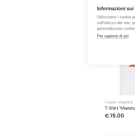
T-SHIRT STAMPATE
prodotto
Informazioni sui
ha
€
20.00
Utilizziamo i cookie p
più
sull'utilizzo del sito,
varianti.
personalizzare contenu
Le
Per saperne di più
opzioni
possono
essere
scelte
nella
pagina
del
prodotto
Questo
T-SHIRT STAMPATE
prodotto
ha
€
15.00
più
varianti.