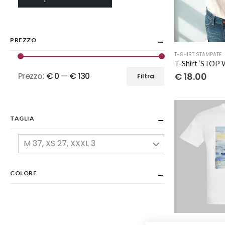
PREZZO
Questo
T-SHIRT STAMPATE
prodotto
ha
€
18.00
Prezzo:
€ 0
—
€ 130
Filtra
Prezzo
Prezzo
più
varianti.
Min
Max
Le
TAGLIA
opzioni
possono
M 37, XS 27, XXXL 3
essere
scelte
nella
COLORE
pagina
del
prodotto
Questo