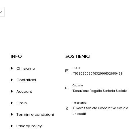
Le
Le
opzioni
opzioni
possono
possono
essere
essere
scelte
scelte
nella
nella
pagina
pagina
del
del
prodotto
prodott
INFO
SOSTIENICI
Chi siamo
IBAN
IT93Z0200804632000102680459
Contattaci
Causale
Account
"Donazione Progetto Sartoria Sociale"
Ordini
Intestato a
Al Revés Società Cooperativa Sociale
Termini e condizioni
Unicredit
Privacy Policy