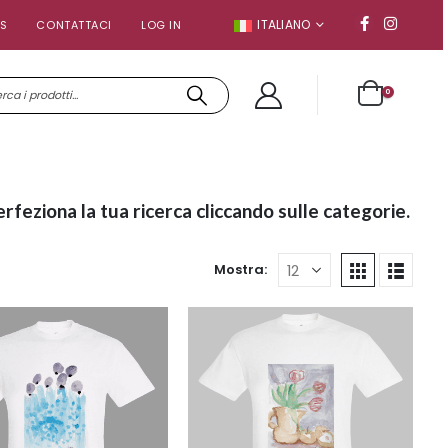
ITALIANO
S
CONTATTACI
LOG IN
0
erfeziona la tua ricerca cliccando sulle categorie.
Mostra: