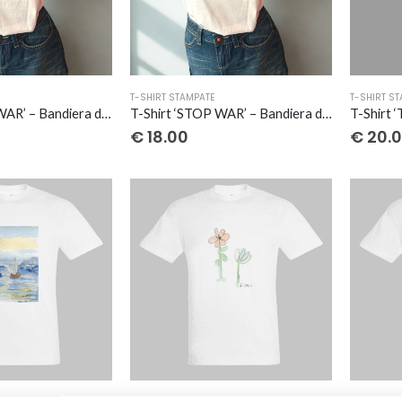
Questo
Questo
T-SHIRT STAMPATE
T-SHIRT S
prodotto
prodott
T-Shirt ‘STOP WAR’ – Bandiera della Pace
T-Shirt ‘STOP WAR’ – Bandiera della Palestina
ha
ha
€
18.00
€
20.
più
più
varianti.
varianti.
Le
Le
opzioni
opzioni
possono
possono
essere
essere
scelte
scelte
nella
nella
pagina
pagina
del
del
prodotto
prodott
Questo
Questo