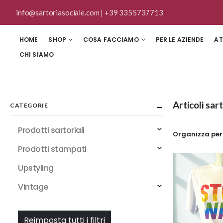
info@sartoriasociale.com
|
+39 3355737713
HOME
SHOP
COSA FACCIAMO
PER LE AZIENDE
AT
CHI SIAMO
Articoli sar
CATEGORIE
Prodotti sartoriali
Organizza per
Prodotti stampati
Upstyling
Vintage
Reimposta tutti i filtri