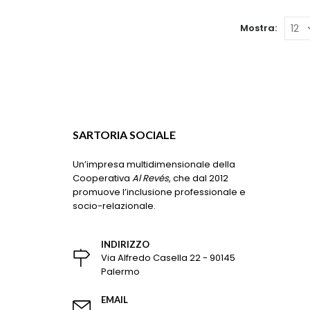
Le
opzioni
Mostra:
possono
essere
scelte
nella
pagina
del
prodotto
SARTORIA SOCIALE
Un’impresa multidimensionale della
Cooperativa
Al Revés
, che dal 2012
promuove l’inclusione professionale e
socio-relazionale.
INDIRIZZO
Via Alfredo Casella 22 - 90145
Palermo
EMAIL