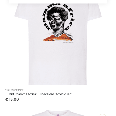
scelte
nella
pagina
del
prodotto
Questo
T-SHIRT STAMPATE
prodotto
T-Shirt ‘Mamma Africa’ – Collezione ‘Afrosicilian’
ha
€
15.00
più
varianti.
Le