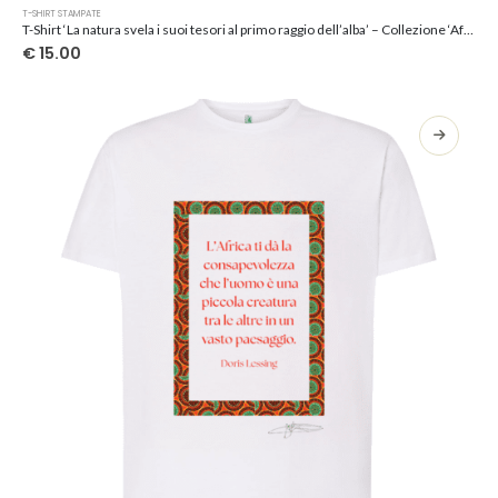
Questo
T-SHIRT STAMPATE
prodotto
T-Shirt ‘La natura svela i suoi tesori al primo raggio dell’alba’ – Collezione ‘Afrosicilian’
ha
€
15.00
più
varianti.
Le
opzioni
possono
essere
scelte
nella
pagina
del
prodotto