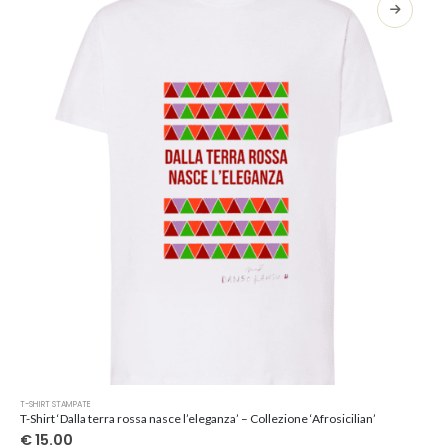
opzioni
possono
essere
scelte
nella
pagina
del
prodotto
Questo
T-SHIRT STAMPATE
prodotto
T-Shirt ‘Dalla terra rossa nasce l’eleganza’ – Collezione ‘Afrosicilian’
ha
€
15.00