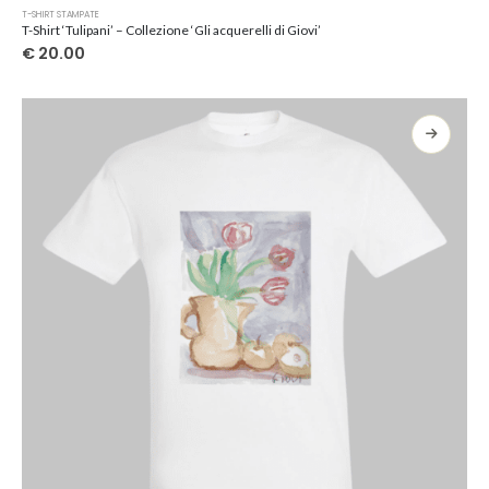
Questo
T-SHIRT STAMPATE
prodotto
T-Shirt ‘Tulipani’ – Collezione ‘Gli acquerelli di Giovi’
ha
€
20.00
più
varianti.
Le
opzioni
possono
essere
scelte
nella
pagina
del
prodotto