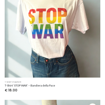
Questo
T-SHIRT STAMPATE
prodotto
T-Shirt ‘STOP WAR’ – Bandiera della Pace
ha
€
18.00
più
varianti.
Le