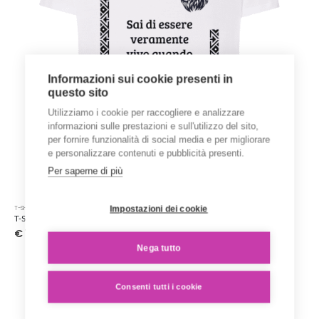
del
prodotto
Informazioni sui cookie presenti in
questo sito
Utilizziamo i cookie per raccogliere e analizzare
informazioni sulle prestazioni e sull'utilizzo del sito,
per fornire funzionalità di social media e per migliorare
e personalizzare contenuti e pubblicità presenti.
Per saperne di più
Questo
Impostazioni dei cookie
T-SHIRT STAMPATE
prodotto
T-Shirt ‘Karen Blixen’ – Collezione ‘Afrosicilian’
ha
€
15.00
più
Nega tutto
varianti.
Le
opzioni
Consenti tutti i cookie
possono
essere