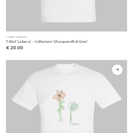
Questo
T-SHIRT STAMPATE
prodotto
T-Shirt ‘La barca’ – Collezione ‘Gli acquerelli di Giovi’
ha
€
20.00
più
varianti.
Le
opzioni
possono
essere
scelte
nella
pagina
del
prodotto