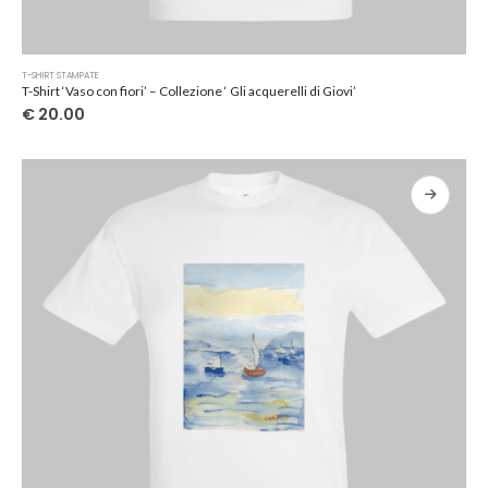
Questo
T-SHIRT STAMPATE
prodotto
T-Shirt ‘Vaso con fiori’ – Collezione ‘ Gli acquerelli di Giovi’
ha
€
20.00
più
varianti.
Le
opzioni
possono
essere
scelte
nella
pagina
del
prodotto