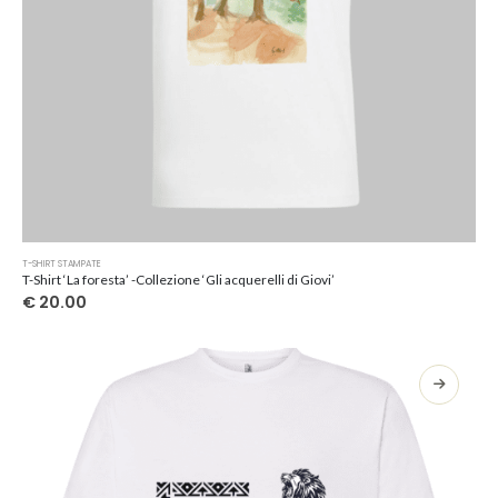
Questo
T-SHIRT STAMPATE
prodotto
T-Shirt ‘La foresta’ -Collezione ‘Gli acquerelli di Giovi’
ha
€
20.00
più
varianti.
Le
opzioni
possono
essere
scelte
nella
pagina