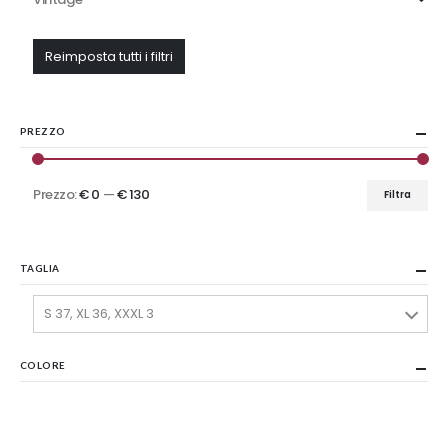
Reimposta tutti i filtri
PREZZO
Prezzo:
€ 0
—
€ 130
Filtra
Prezzo
Prezzo
Min
Max
TAGLIA
S 37, XL 36, XXXL 3
COLORE