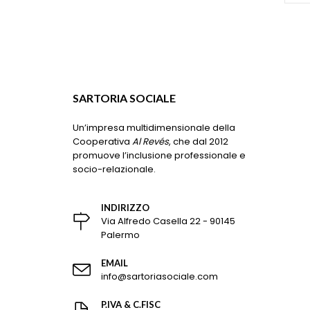
essere
scelte
nella
pagina
del
prodotto
SARTORIA SOCIALE
Un’impresa multidimensionale della
Cooperativa
Al Revés
, che dal 2012
promuove l’inclusione professionale e
socio-relazionale.
INDIRIZZO
Via Alfredo Casella 22 - 90145
Palermo
EMAIL
info@sartoriasociale.com
P.IVA & C.FISC