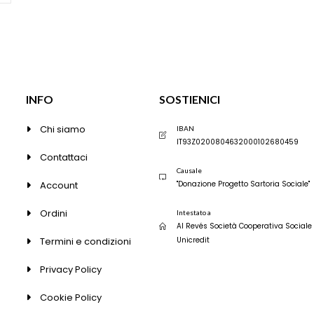
essere
essere
scelte
scelte
nella
nella
pagina
pagina
del
del
prodotto
prodott
INFO
SOSTIENICI
Chi siamo
IBAN
IT93Z0200804632000102680459
Contattaci
Causale
Account
"Donazione Progetto Sartoria Sociale"
Ordini
Intestato a
Al Revés Società Cooperativa Sociale
Termini e condizioni
Unicredit
Privacy Policy
Cookie Policy