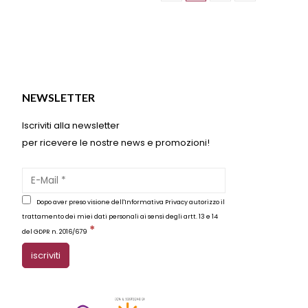
essere
scelte
nella
pagina
del
o
prodotto
NEWSLETTER
Iscriviti alla newsletter
per ricevere le nostre news e promozioni!
Dopo aver preso visione dell'Informativa Privacy autorizzo il
trattamento dei miei dati personali ai sensi degli artt. 13 e 14
*
del GDPR n. 2016/679