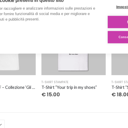
 cookie presenti in questo sito
più
più
Impost
er raccogliere e analizzare informazioni sulle prestazioni e
varianti.
varianti.
 per fornire funzionalità di social media e per migliorare e
Le
Le
ti e pubblicità presenti.
opzioni
opzioni
possono
possono
essere
essere
Consen
scelte
scelte
nella
nella
pagina
pagina
del
del
prodotto
prodott
Questo
Questo
T-SHIRT STAMPATE
T-SHIRT S
prodotto
prodott
T-Shirt ‘Il polipo’ – Collezione ‘Gli acquerelli di Giovi’
T-Shirt ”Your trip in my shoes”
T-Shirt ”
ha
ha
€
15.00
€
18.0
più
più
varianti.
varianti.
Le
Le
opzioni
opzioni
possono
possono