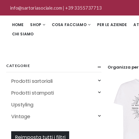
info@sartoriasociale.com
|
+39 3355737713
HOME
SHOP
COSA FACCIAMO
PER LE AZIENDE
AT
CHI SIAMO
CATEGORIE
Organizza per
Prodotti sartoriali
Prodotti stampati
Upstyling
Vintage
Reimposta tutti i filtri