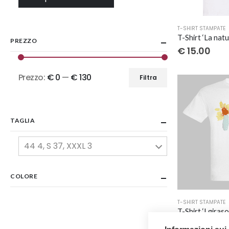
Questo
T-SHIRT STAMPATE
prodotto
PREZZO
ha
€
15.00
più
varianti.
Prezzo:
€ 0
—
€ 130
Filtra
Prezzo
Prezzo
Le
opzioni
Min
Max
possono
essere
TAGLIA
scelte
44 4, S 37, XXXL 3
nella
pagina
del
COLORE
prodotto
Questo
T-SHIRT STAMPATE
prodotto
ha
€
20.00