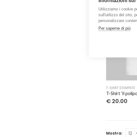
Informazioni sui
più
Utilizziamo i cookie p
varianti.
sull'utilizzo del sito,
Le
personalizzare contenu
opzioni
Per saperne di più
possono
essere
scelte
nella
pagina
del
prodotto
Questo
T-SHIRT STAMPATE
prodotto
ha
€
20.00
più
varianti.
Le
opzioni
Mostra:
possono