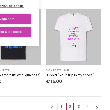
più
azioni dei cookie
varianti.
Le
Nega tutto
opzioni
possono
essere
ti tutti i cookie
scelte
nella
pagina
del
o
prodotto
Questo
TAMPATE
T-SHIRT STAMPATE
o
prodotto
Siamo tutti ex di qualcosa”
T-Shirt ”Your trip in my shoes”
ha
0
€
15.00
più
varianti.
Le
opzioni
1
2
3
4
possono