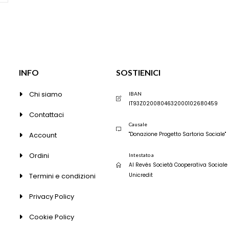
essere
essere
scelte
scelte
nella
nella
pagina
pagina
del
del
prodotto
prodott
INFO
SOSTIENICI
Chi siamo
IBAN
IT93Z0200804632000102680459
Contattaci
Causale
Account
"Donazione Progetto Sartoria Sociale"
Ordini
Intestato a
Al Revés Società Cooperativa Sociale
Termini e condizioni
Unicredit
Privacy Policy
Cookie Policy