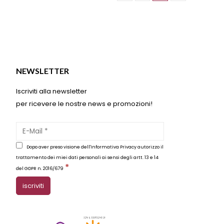
essere
scelte
nella
pagina
del
o
prodotto
NEWSLETTER
Iscriviti alla newsletter
per ricevere le nostre news e promozioni!
Dopo aver preso visione dell'Informativa Privacy autorizzo il
trattamento dei miei dati personali ai sensi degli artt. 13 e 14
*
del GDPR n. 2016/679