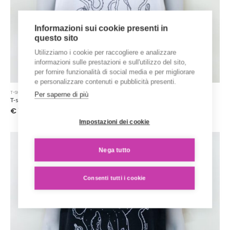
Informazioni sui cookie presenti in
questo sito
Utilizziamo i cookie per raccogliere e analizzare
informazioni sulle prestazioni e sull'utilizzo del sito,
per fornire funzionalità di social media e per migliorare
e personalizzare contenuti e pubblicità presenti.
Questo
T-SHIRT STAMPATE
Per saperne di più
prodotto
T-shirt illustrata personaggio polpo – bianca
ha
€
15.00
più
Impostazioni dei cookie
varianti.
Le
opzioni
Nega tutto
possono
essere
scelte
Consenti tutti i cookie
nella
pagina
del
prodotto