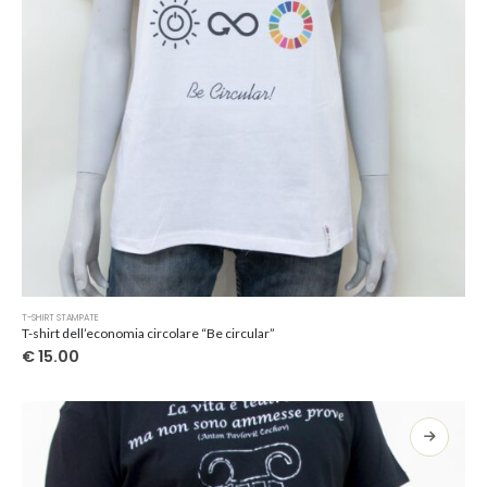
del
prodotto
Questo
T-SHIRT STAMPATE
prodotto
T-shirt dell’economia circolare “Be circular”
ha
€
15.00
più
varianti.
Le
opzioni
possono
essere