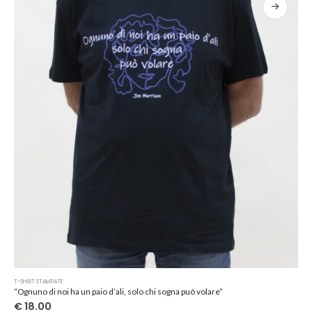
opzioni
possono
essere
scelte
nella
pagina
del
prodotto
Questo
T-SHIRT STAMPATE
prodotto
“Ognuno di noi ha un paio d’ali, solo chi sogna può volare”
ha
€
18.00