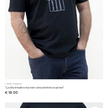
scelte
nella
pagina
del
prodotto
Questo
T-SHIRT STAMPATE
prodotto
“La vita è teatro ma non sono ammesse prove”
ha
€
18.00
più
varianti.
Le