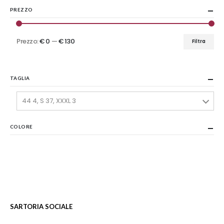
PREZZO
Prezzo:
€ 0
—
€ 130
Filtra
Prezzo
Prezzo
Min
Max
TAGLIA
44 4, S 37, XXXL 3
COLORE
SARTORIA SOCIALE