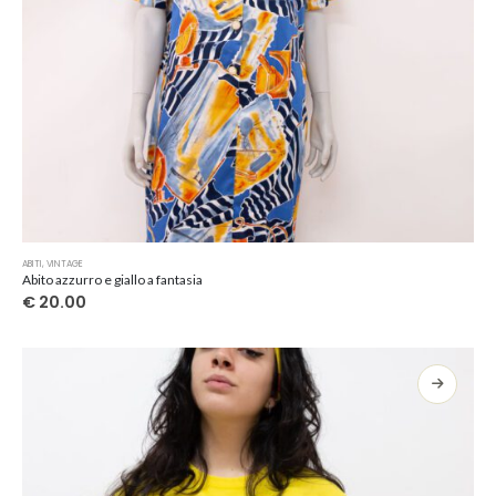
ABITI
,
VINTAGE
Abito azzurro e giallo a fantasia
€
20.00