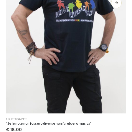
opzioni
possono
essere
scelte
nella
pagina
del
prodotto
Questo
T-SHIRT STAMPATE
prodotto
“Se le note non fossero diverse non farebbero musica”
ha
€
18.00