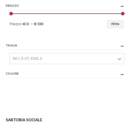
PREZZO
Prezzo:
€ 0
—
€ 130
Filtra
Prezzo
Prezzo
Min
Max
TAGLIA
50 1, S 37, XXXL 3
COLORE
SARTORIA SOCIALE