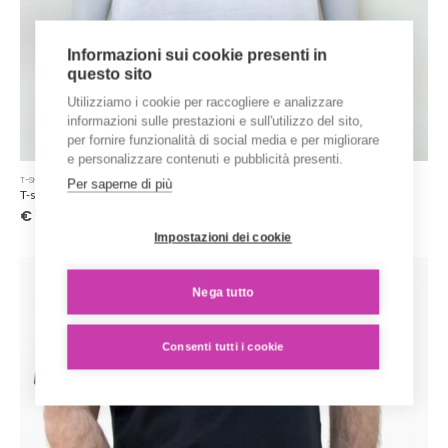
Informazioni sui cookie presenti in
questo sito
Utilizziamo i cookie per raccogliere e analizzare
informazioni sulle prestazioni e sull'utilizzo del sito,
per fornire funzionalità di social media e per migliorare
e personalizzare contenuti e pubblicità presenti.
Questo
T-SHIRT STAMPATE
Per saperne di più
prodotto
T-shirt dell’economia circolare “Be circular”
ha
€
15.00
più
Impostazioni dei cookie
varianti.
Le
opzioni
Nega tutto
possono
essere
scelte
Consenti tutti i cookie
nella
pagina
del
prodotto