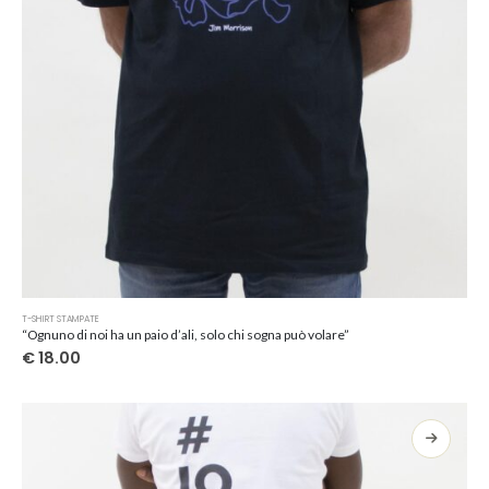
del
prodotto
Questo
T-SHIRT STAMPATE
prodotto
“Ognuno di noi ha un paio d’ali, solo chi sogna può volare”
ha
€
18.00
più
varianti.
Le
opzioni
possono
essere