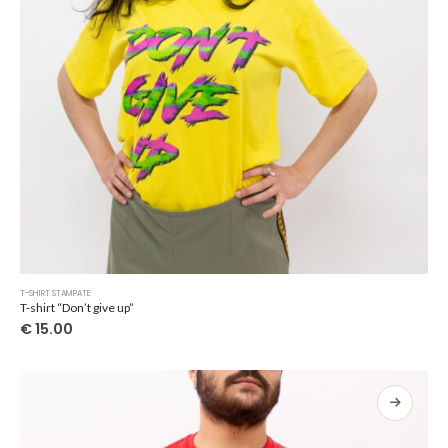
Questo
T-SHIRT STAMPATE
prodotto
T-shirt “Don’t give up”
ha
€
15.00
più
varianti.
Le
opzioni
possono
essere