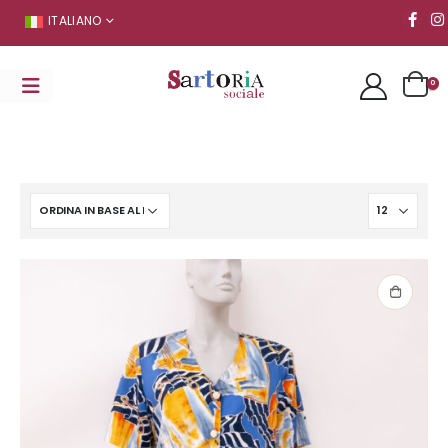
ITALIANO
0