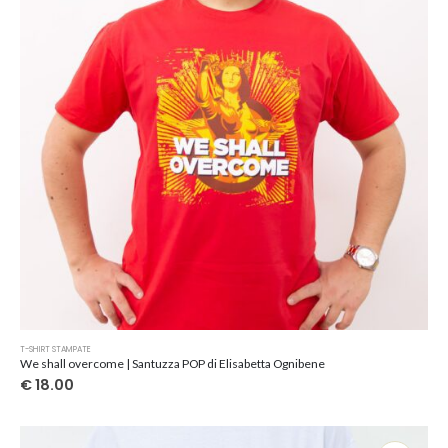
scelte
nella
pagina
del
prodotto
Questo
T-SHIRT STAMPATE
prodotto
We shall overcome | Santuzza POP di Elisabetta Ognibene
ha
€
18.00
più
varianti.
Le