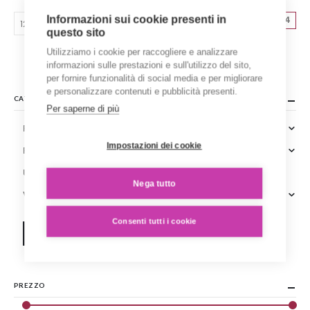
opzioni
Informazioni sui cookie presenti in
1
2
3
4
possono
questo sito
essere
scelte
Utilizziamo i cookie per raccogliere e analizzare
nella
informazioni sulle prestazioni e sull'utilizzo del sito,
pagina
per fornire funzionalità di social media e per migliorare
del
e personalizzare contenuti e pubblicità presenti.
CATEGORIE
prodotto
Per saperne di più
Prodotti sartoriali
Impostazioni dei cookie
Prodotti stampati
Upstyling
Nega tutto
Vintage
Consenti tutti i cookie
Reimposta tutti i filtri
PREZZO