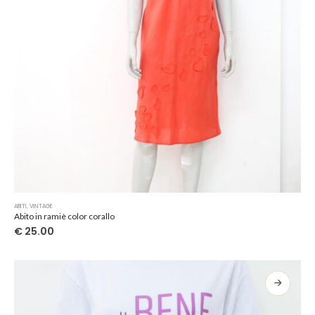
del
prodotto
ABITI
,
VINTAGE
Abito in ramiè color corallo
€
25.00