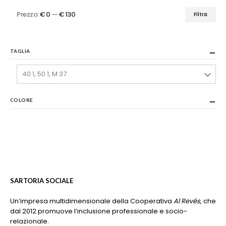
Prezzo:
€ 0
—
€ 130
Filtra
Prezzo
Prezzo
Min
Max
TAGLIA
40 1, 50 1, M 37
COLORE
SARTORIA SOCIALE
Un’impresa multidimensionale della Cooperativa
Al Revés
, che
dal 2012 promuove l’inclusione professionale e socio-
relazionale.