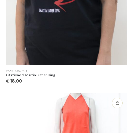
Questo
T-SHIRT STAMPATE
prodotto
Citazione di Martin Luther King
ha
€
18.00
più
varianti.
Le
opzioni
possono
essere
scelte
nella
pagina