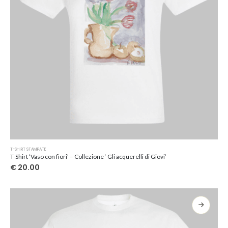
del
prodotto
Questo
T-SHIRT STAMPATE
prodotto
T-Shirt ‘Vaso con fiori’ – Collezione ‘ Gli acquerelli di Giovi’
ha
€
20.00
più
varianti.
Le
opzioni
possono
essere