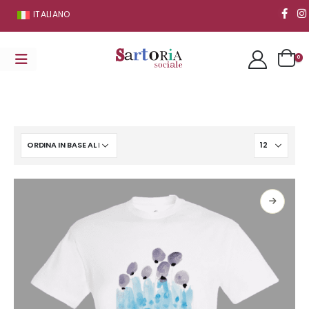
ITALIANO
0