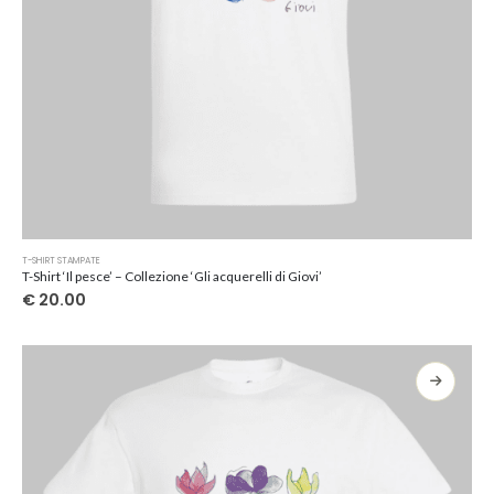
Questo
T-SHIRT STAMPATE
prodotto
T-Shirt ‘Il pesce’ – Collezione ‘Gli acquerelli di Giovi’
ha
€
20.00
più
varianti.
Le
opzioni
possono
essere
scelte
nella
pagina