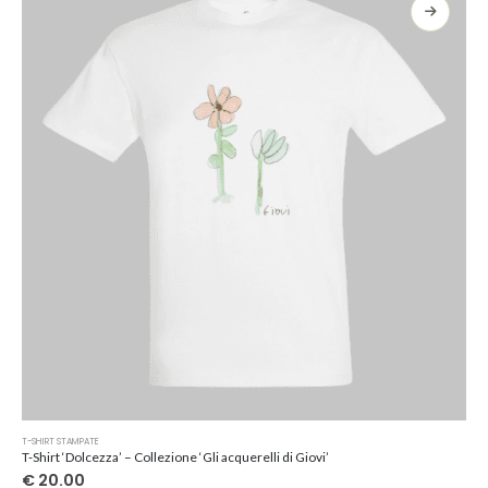
opzioni
possono
essere
scelte
nella
pagina
del
prodotto
Questo
T-SHIRT STAMPATE
prodotto
T-Shirt ‘Dolcezza’ – Collezione ‘Gli acquerelli di Giovi’
ha
€
20.00