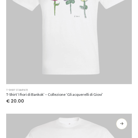
del
prodotto
Questo
T-SHIRT STAMPATE
prodotto
T-Shirt ‘I fiori di Bankok’ – Collezione ‘Gli acquerelli di Giovi’
ha
€
20.00
più
varianti.
Le
opzioni
possono
essere