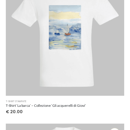
scelte
nella
pagina
del
prodotto
Questo
T-SHIRT STAMPATE
prodotto
T-Shirt ‘La barca’ – Collezione ‘Gli acquerelli di Giovi’
ha
€
20.00
più
varianti.
Le