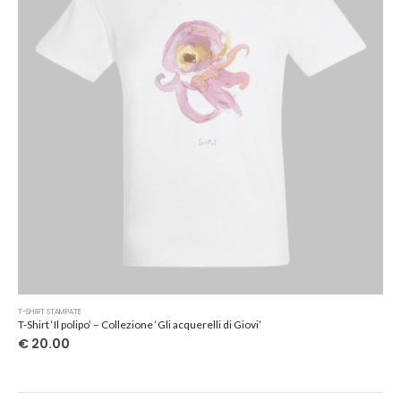
scelte
nella
pagina
del
prodotto
Questo
T-SHIRT STAMPATE
prodotto
T-Shirt ‘Il polipo’ – Collezione ‘Gli acquerelli di Giovi’
ha
€
20.00
più
varianti.
Le