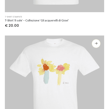
Questo
T-SHIRT STAMPATE
prodotto
T-Shirt ‘Il sole’ – Collezione ‘Gli acquerelli di Giovi’
ha
€
20.00
più
varianti.
Le
opzioni
possono
essere
scelte
nella
pagina
del
prodotto