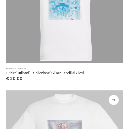
Questo
T-SHIRT STAMPATE
prodotto
T-Shirt ‘Tulipani’ – Collezione ‘Gli acquerelli di Giovi’
ha
€
20.00
più
varianti.
Le
opzioni
possono
essere
scelte
nella
pagina