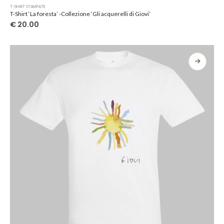
Questo
T-SHIRT STAMPATE
prodotto
T-Shirt ‘La foresta’ -Collezione ‘Gli acquerelli di Giovi’
ha
€
20.00
più
varianti.
Le
opzioni
possono
essere
scelte
nella
pagina
del
prodotto