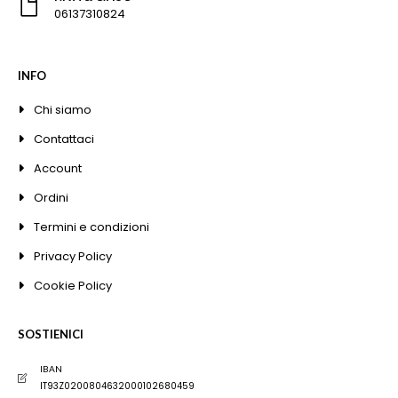
06137310824
INFO
Chi siamo
Contattaci
Account
Ordini
Termini e condizioni
Privacy Policy
Cookie Policy
SOSTIENICI
IBAN
IT93Z0200804632000102680459