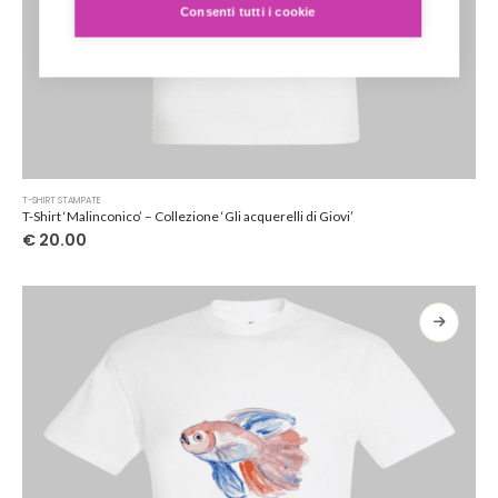
Consenti tutti i cookie
Questo
T-SHIRT STAMPATE
prodotto
T-Shirt ‘Malinconico’ – Collezione ‘Gli acquerelli di Giovi’
ha
€
20.00
più
varianti.
Le
opzioni
possono
essere
scelte
nella
pagina
del
prodotto